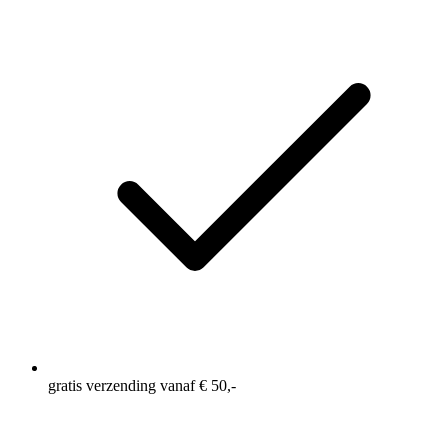
sterren,
gemiddelde
scorewaarde.
Read
a
Review.
Dezelfde
paginalink.
gratis verzending vanaf € 50,-