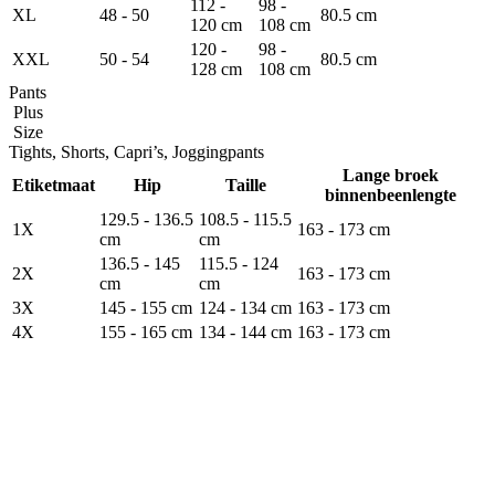
112 -
98 -
XL
48 - 50
80.5 cm
120 cm
108 cm
120 -
98 -
XXL
50 - 54
80.5 cm
128 cm
108 cm
Pants
Plus
Size
Tights, Shorts, Capri’s, Joggingpants
Lange broek
Etiketmaat
Hip
Taille
binnenbeenlengte
129.5 - 136.5
108.5 - 115.5
1X
163 - 173 cm
cm
cm
136.5 - 145
115.5 - 124
2X
163 - 173 cm
cm
cm
3X
145 - 155 cm
124 - 134 cm
163 - 173 cm
4X
155 - 165 cm
134 - 144 cm
163 - 173 cm