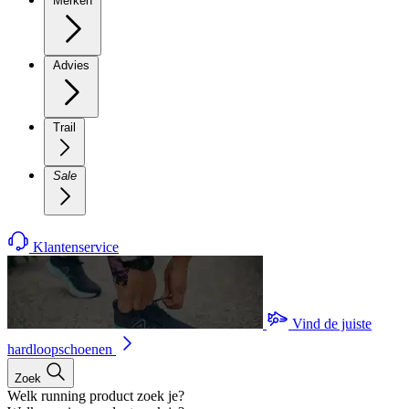
Merken
Advies
Trail
Sale
Klantenservice
Vind de juiste
hardloopschoenen
Zoek
Welk running product zoek je?