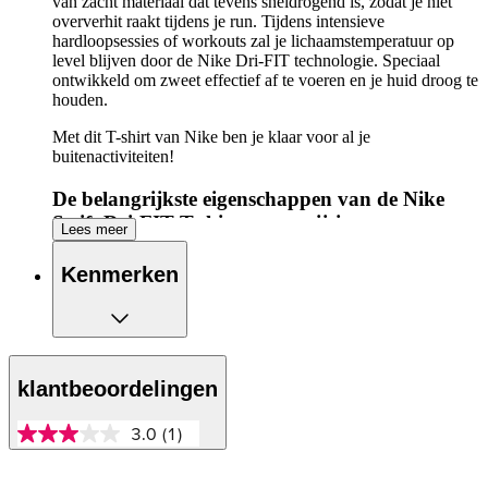
van zacht materiaal dat tevens sneldrogend is, zodat je niet
oververhit raakt tijdens je run. Tijdens intensieve
hardloopsessies of workouts zal je lichaamstemperatuur op
level blijven door de Nike Dri-FIT technologie. Speciaal
ontwikkeld om zweet effectief af te voeren en je huid droog te
houden.
Met dit T-shirt van Nike ben je klaar voor al je
buitenactiviteiten!
De belangrijkste eigenschappen van de Nike
Swift Dri-FIT T-shirt op een rijtje:
Lees meer
Blijf koel tijdens het hardlopen met dit hardloopshirt
Kenmerken
Nike Dri-FIT technologie voert overtollig zweet
effectief af voor het behoud van een droge huid
Ronde zoom
klantbeoordelingen
3.0
(1)
3.0
van
5