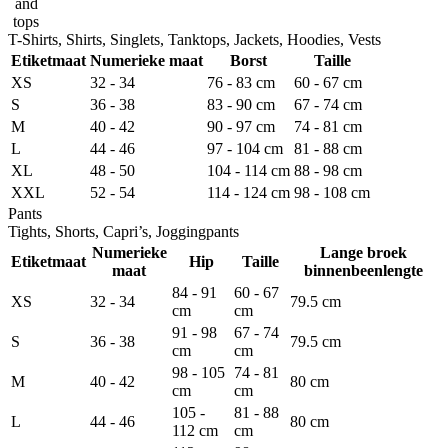
and
tops
T-Shirts, Shirts, Singlets, Tanktops, Jackets, Hoodies, Vests
Etiketmaat
Numerieke maat
Borst
Taille
XS
32 - 34
76 - 83 cm
60 - 67 cm
S
36 - 38
83 - 90 cm
67 - 74 cm
M
40 - 42
90 - 97 cm
74 - 81 cm
L
44 - 46
97 - 104 cm
81 - 88 cm
XL
48 - 50
104 - 114 cm
88 - 98 cm
XXL
52 - 54
114 - 124 cm
98 - 108 cm
Pants
Tights, Shorts, Capri’s, Joggingpants
Numerieke
Lange broek
Etiketmaat
Hip
Taille
maat
binnenbeenlengte
84 - 91
60 - 67
XS
32 - 34
79.5 cm
cm
cm
91 - 98
67 - 74
S
36 - 38
79.5 cm
cm
cm
98 - 105
74 - 81
M
40 - 42
80 cm
cm
cm
105 -
81 - 88
L
44 - 46
80 cm
112 cm
cm