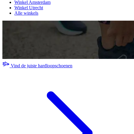
Winkel Amsterdam
Winkel Utrecht
Alle winkels
Vind de juiste hardloopschoenen