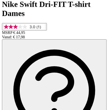
Nike Swift Dri-FIT T-shirt
Dames
3.0
(1)
3.0
van
MSRP
€ 44,95
5
Vanaf:
€ 17,98
sterren,
gemiddelde
scorewaarde.
Read
a
Review.
Dezelfde
paginalink.