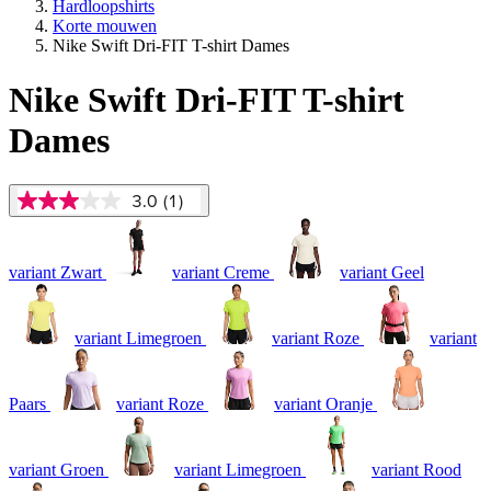
Hardloopshirts
Korte mouwen
Nike Swift Dri-FIT T-shirt Dames
Nike Swift Dri-FIT T-shirt
Dames
3.0
(1)
3.0
van
5
sterren,
variant Zwart
variant Creme
variant Geel
gemiddelde
scorewaarde.
Read
a
variant Limegroen
variant Roze
variant
Review.
Dezelfde
paginalink.
Paars
variant Roze
variant Oranje
variant Groen
variant Limegroen
variant Rood