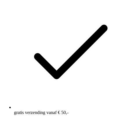
sterren,
gemiddelde
scorewaarde.
Read
a
Review.
Dezelfde
paginalink.
gratis verzending vanaf € 50,-