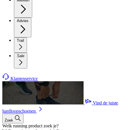
Merken
Advies
Trail
Sale
Klantenservice
Vind de juiste
hardloopschoenen
Zoek
Welk running product zoek je?