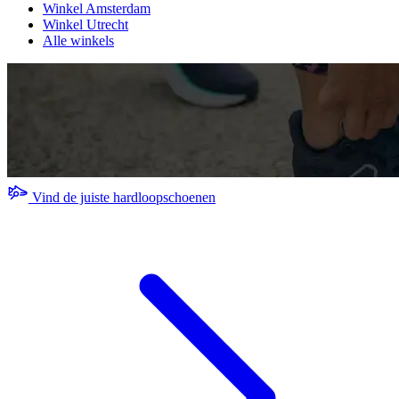
Winkel Amsterdam
Winkel Utrecht
Alle winkels
Vind de juiste hardloopschoenen