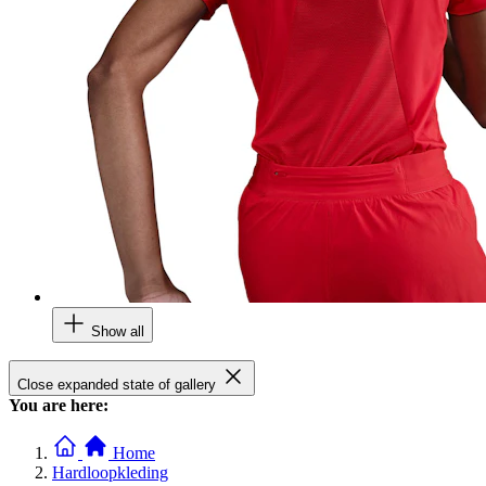
Show all
Close expanded state of gallery
You are here:
Home
Hardloopkleding