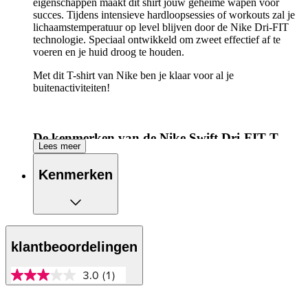
eigenschappen maakt dit shirt jouw geheime wapen voor
succes. Tijdens intensieve hardloopsessies of workouts zal je
lichaamstemperatuur op level blijven door de Nike Dri-FIT
technologie. Speciaal ontwikkeld om zweet effectief af te
voeren en je huid droog te houden.
Met dit T-shirt van Nike ben je klaar voor al je
buitenactiviteiten!
De kenmerken van de Nike Swift Dri-FIT T-
Lees meer
shirt op een rijtje:
Kenmerken
Blijf koel tijdens het hardlopen met dit hardloopshirt
Nike Dri-FIT technologie voert overtollig zweet
effectief af voor het behoud van een droge huid
Ronde zoom
Reflecterende details voor extra zichtbaarheid wanneer
het donker is
klantbeoordelingen
3.0
(1)
3.0
van
5