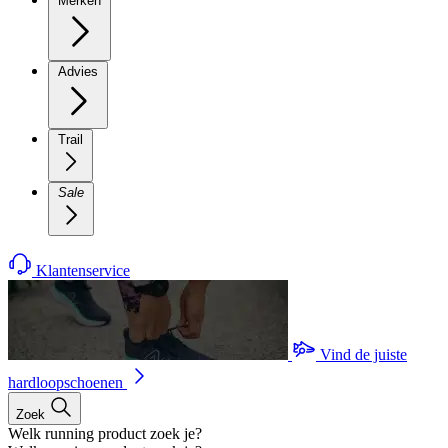
Merken
Advies
Trail
Sale
Klantenservice
Vind de juiste
hardloopschoenen
Zoek
Welk running product zoek je?