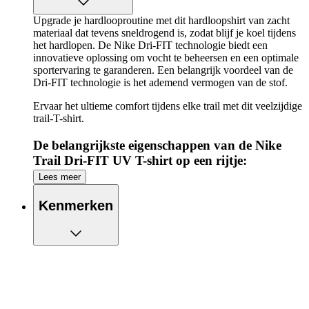
Upgrade je hardlooproutine met dit hardloopshirt van zacht
materiaal dat tevens sneldrogend is, zodat blijf je koel tijdens
het hardlopen. De Nike Dri-FIT technologie biedt een
innovatieve oplossing om vocht te beheersen en een optimale
sportervaring te garanderen. Een belangrijk voordeel van de
Dri-FIT technologie is het ademend vermogen van de stof.
Ervaar het ultieme comfort tijdens elke trail met dit veelzijdige
trail-T-shirt.
De belangrijkste eigenschappen van de Nike
Trail Dri-FIT UV T-shirt op een rijtje:
Lees meer
Blijf koel tijdens het hardlopen met dit hardloopshirt
Nike Dri-FIT technologie voert overtollig zweet
Kenmerken
effectief af voor het behoud van een droge huid
UV-bescherming (UVA en UVB) voor extra
bescherming tegen de zon
Extra elastisch door het gebruik van jersey-stof
Geperforeerde gaatjes voor extra ventilatie