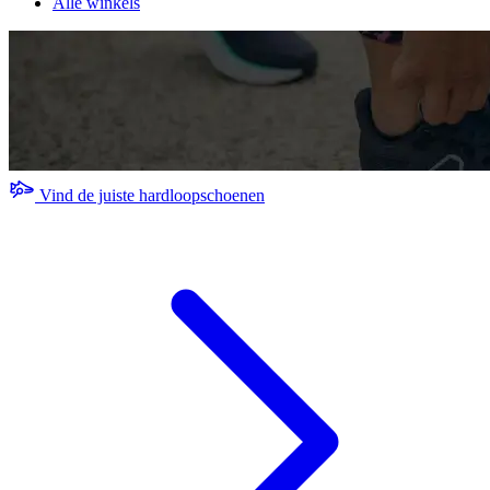
Alle winkels
Vind de juiste hardloopschoenen