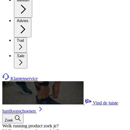
Merken
Advies
Trail
Sale
Klantenservice
Vind de juiste
hardloopschoenen
Zoek
Welk running product zoek je?