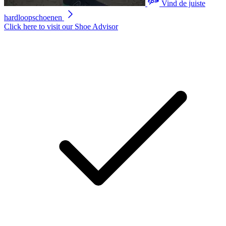
scorewaarde.
Vind de juiste
Read
hardloopschoenen
2
Reviews.
Click here to visit our
Shoe Advisor
Dezelfde
paginalink.