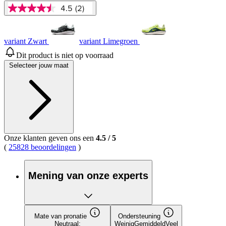
4.5
(2)
4.5
van
5
sterren,
variant Zwart
variant Limegroen
gemiddelde
scorewaarde.
Dit product is niet op voorraad
Read
Selecteer jouw maat
2
Reviews.
Dezelfde
paginalink.
Onze klanten geven ons een
4.5
/
5
(
25828 beoordelingen
)
Mening van onze experts
Mate van pronatie
Ondersteuning
Neutraal:
Weinig
Gemiddeld
Veel