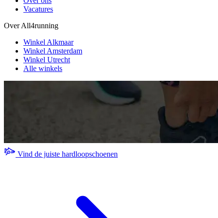
Over ons
Vacatures
Over All4running
Winkel Alkmaar
Winkel Amsterdam
Winkel Utrecht
Alle winkels
Vind de juiste hardloopschoenen