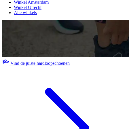
Winkel Amsterdam
Winkel Utrecht
Alle winkels
Vind de juiste hardloopschoenen