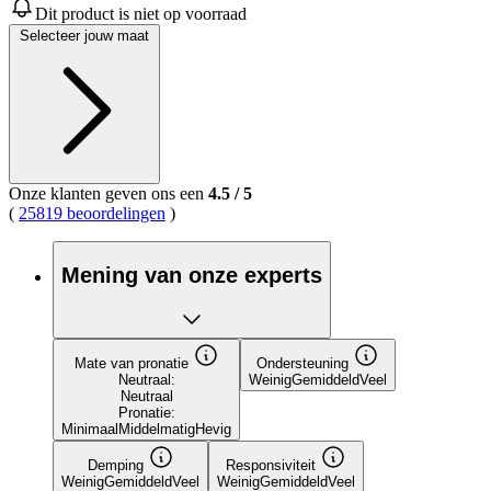
van
Dit product is niet op voorraad
5
Selecteer jouw maat
sterren,
gemiddelde
scorewaarde.
Read
8
Reviews.
Dezelfde
paginalink.
Onze klanten geven ons een
4.5
/
5
(
25819 beoordelingen
)
Mening van onze experts
Mate van pronatie
Ondersteuning
Neutraal:
Weinig
Gemiddeld
Veel
Neutraal
Pronatie:
Minimaal
Middelmatig
Hevig
Demping
Responsiviteit
Weinig
Gemiddeld
Veel
Weinig
Gemiddeld
Veel