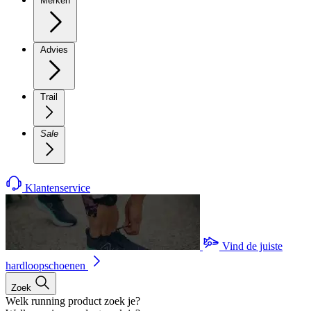
Merken
Advies
Trail
Sale
Klantenservice
Vind de juiste
hardloopschoenen
Zoek
Welk running product zoek je?