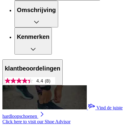
Omschrijving
Kenmerken
klantbeoordelingen
4.4
(8)
4.4
van
5
sterren,
gemiddelde
scorewaarde.
Vind de juiste
Read
hardloopschoenen
8
Reviews.
Click here to visit our
Shoe Advisor
Dezelfde
paginalink.