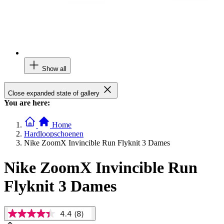
Show all
Close expanded state of gallery
You are here:
Home
Hardloopschoenen
Nike ZoomX Invincible Run Flyknit 3 Dames
Nike ZoomX Invincible Run
Flyknit 3 Dames
4.4
(8)
4.4