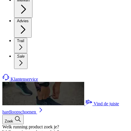
Merken
Advies
Trail
Sale
Klantenservice
Vind de juiste
hardloopschoenen
Zoek
Welk running product zoek je?