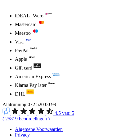
iDEAL | Wero
Mastercard
Maestro
Visa
PayPal
Apple
Gift card
American Express
Klarna Pay later
DHL
All4running
072 520 00 99
4.5
van:
5
(
25819
beoordelingen
)
Algemene Voorwaarden
Privacy