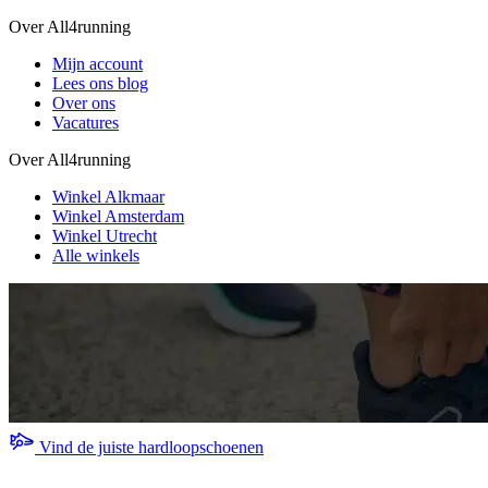
Over All4running
Mijn account
Lees ons blog
Over ons
Vacatures
Over All4running
Winkel Alkmaar
Winkel Amsterdam
Winkel Utrecht
Alle winkels
Vind de juiste hardloopschoenen