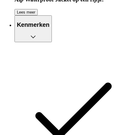
Water- en winddicht jack
Lees meer
Ventilerend vermogen om je koel te houden
Koordstopper bij capuchon
Kenmerken
Naden zijn getapet om schuren te voorkomen
Reflecterende details voor extra zichtbaarheid wanneer
het donker is
Gemaakt van gerecycled polyester