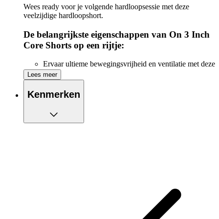
Wees ready voor je volgende hardloopsessie met deze
veelzijdige hardloopshort.
De belangrijkste eigenschappen van On 3 Inch
Core Shorts op een rijtje:
Ervaar ultieme bewegingsvrijheid en ventilatie met deze
hardloopshort
Lees meer
Eén achterzak met rits, handig voor al je kleine
essentials
Kenmerken
Twee steekzakken, handig voor al je essentials,
waaronder je telefoon
Elastische tailleband met trekkoord
Splitten aan de zijkant voor extra bewegingsvrijheid
Gemaakt van gerecycled polyester
Binnenbeenlengte: 3 Inch = ca 7,5 cm