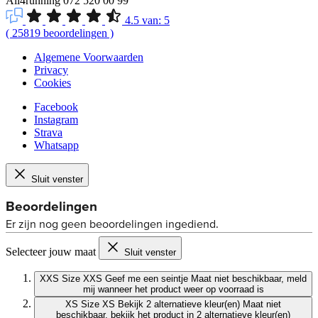
All4running
072 520 00 99
4.5
van:
5
(
25819
beoordelingen
)
Algemene Voorwaarden
Privacy
Cookies
Facebook
Instagram
Strava
Whatsapp
Sluit venster
Selecteer jouw maat
Sluit venster
XXS
Size XXS
Geef me een seintje
Maat niet beschikbaar, meld
mij wanneer het product weer op voorraad is
XS
Size XS
Bekijk 2 alternatieve kleur(en)
Maat niet
beschikbaar, bekijk het product in 2 alternatieve kleur(en)