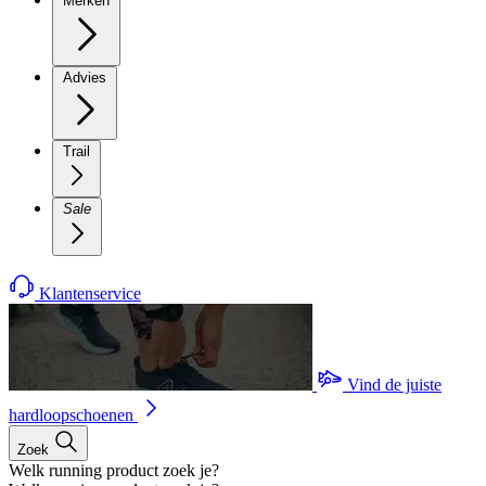
Merken
Advies
Trail
Sale
Klantenservice
Vind de juiste
hardloopschoenen
Zoek
Welk running product zoek je?