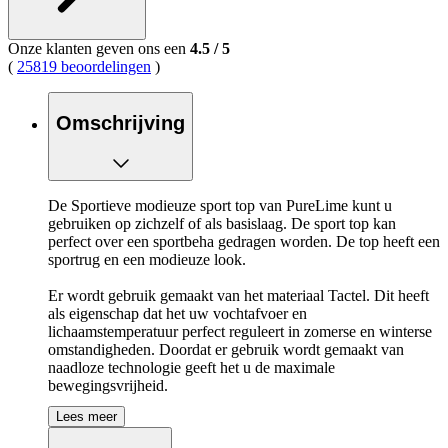
Onze klanten geven ons een
4.5
/
5
(
25819 beoordelingen
)
Omschrijving
De Sportieve modieuze sport top van PureLime kunt u
gebruiken op zichzelf of als basislaag. De sport top kan
perfect over een sportbeha gedragen worden. De top heeft een
sportrug en een modieuze look.
Er wordt gebruik gemaakt van het materiaal Tactel. Dit heeft
als eigenschap dat het uw vochtafvoer en
lichaamstemperatuur perfect reguleert in zomerse en winterse
omstandigheden. Doordat er gebruik wordt gemaakt van
naadloze technologie geeft het u de maximale
bewegingsvrijheid.
Lees meer
- Tactel stof
- Geen irriterende naden