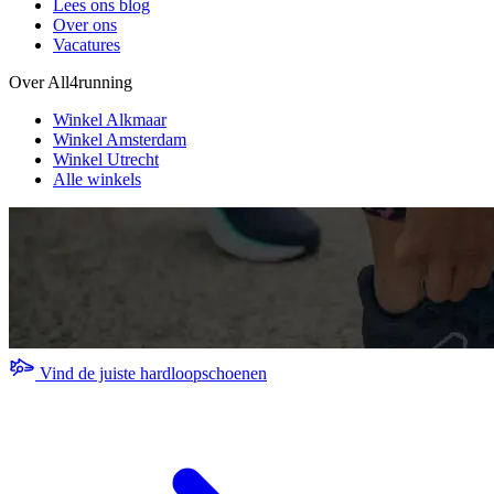
Lees ons blog
Over ons
Vacatures
Over All4running
Winkel Alkmaar
Winkel Amsterdam
Winkel Utrecht
Alle winkels
Vind de juiste hardloopschoenen