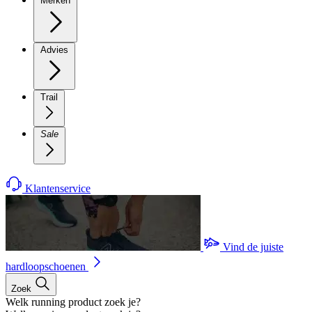
Merken
Advies
Trail
Sale
Klantenservice
Vind de juiste
hardloopschoenen
Zoek
Welk running product zoek je?