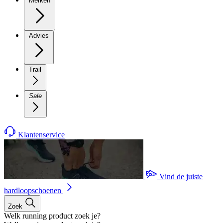
Merken
Advies
Trail
Sale
Klantenservice
Vind de juiste
hardloopschoenen
Zoek
Welk running product zoek je?