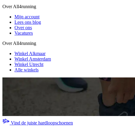
Over All4running
Mijn account
Lees ons blog
Over ons
Vacatures
Over All4running
Winkel Alkmaar
Winkel Amsterdam
Winkel Utrecht
Alle winkels
Vind de juiste hardloopschoenen