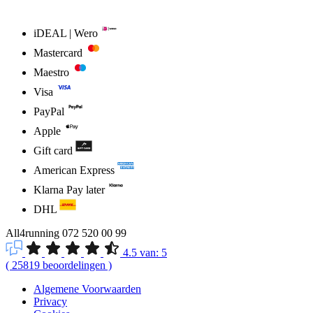
iDEAL | Wero
Mastercard
Maestro
Visa
PayPal
Apple
Gift card
American Express
Klarna Pay later
DHL
All4running
072 520 00 99
4.5
van:
5
(
25819
beoordelingen
)
Algemene Voorwaarden
Privacy