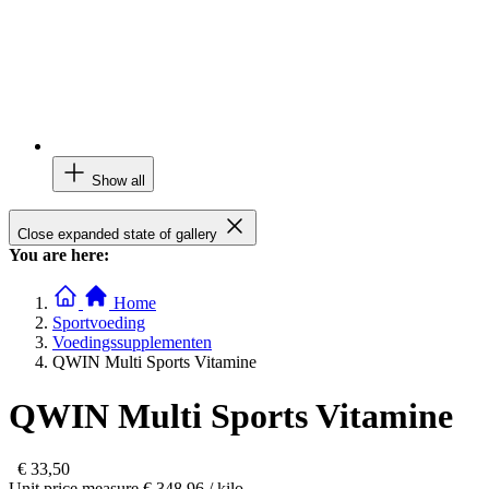
Show all
Close expanded state of gallery
You are here:
Home
Sportvoeding
Voedingssupplementen
QWIN Multi Sports Vitamine
QWIN Multi Sports Vitamine
€ 33,50
Unit price measure
€ 348,96
/ kilo