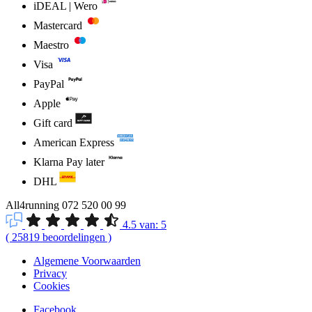
iDEAL | Wero
Mastercard
Maestro
Visa
PayPal
Apple
Gift card
American Express
Klarna Pay later
DHL
All4running
072 520 00 99
4.5
van:
5
(
25819
beoordelingen
)
Algemene Voorwaarden
Privacy
Cookies
Facebook