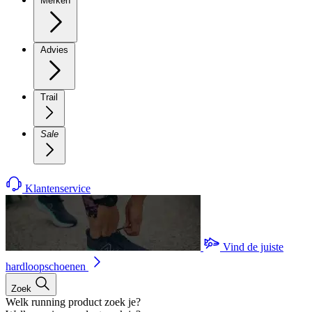
Merken
Advies
Trail
Sale
Klantenservice
Vind de juiste
hardloopschoenen
Zoek
Welk running product zoek je?