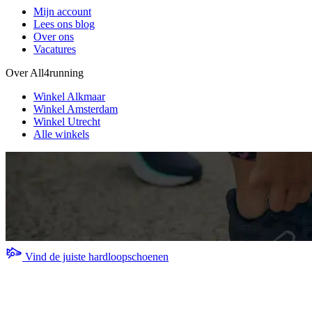
Mijn account
Lees ons blog
Over ons
Vacatures
Over All4running
Winkel Alkmaar
Winkel Amsterdam
Winkel Utrecht
Alle winkels
Vind de juiste hardloopschoenen