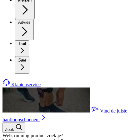
Merken
Advies
Trail
Sale
Klantenservice
Vind de juiste
hardloopschoenen
Zoek
Welk running product zoek je?