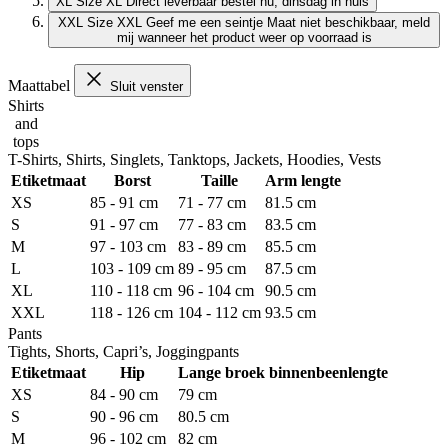
XL
Size XL
Direct leverbaar
bestel nu, dinsdag in huis
XXL
Size XXL
Geef me een seintje
Maat niet beschikbaar, meld
mij wanneer het product weer op voorraad is
Maattabel
Sluit venster
Shirts
and
tops
T-Shirts, Shirts, Singlets, Tanktops, Jackets, Hoodies, Vests
Etiketmaat
Borst
Taille
Arm lengte
XS
85 - 91 cm
71 - 77 cm
81.5 cm
S
91 - 97 cm
77 - 83 cm
83.5 cm
M
97 - 103 cm
83 - 89 cm
85.5 cm
L
103 - 109 cm
89 - 95 cm
87.5 cm
XL
110 - 118 cm
96 - 104 cm
90.5 cm
XXL
118 - 126 cm
104 - 112 cm
93.5 cm
Pants
Tights, Shorts, Capri’s, Joggingpants
Etiketmaat
Hip
Lange broek binnenbeenlengte
XS
84 - 90 cm
79 cm
S
90 - 96 cm
80.5 cm
M
96 - 102 cm
82 cm