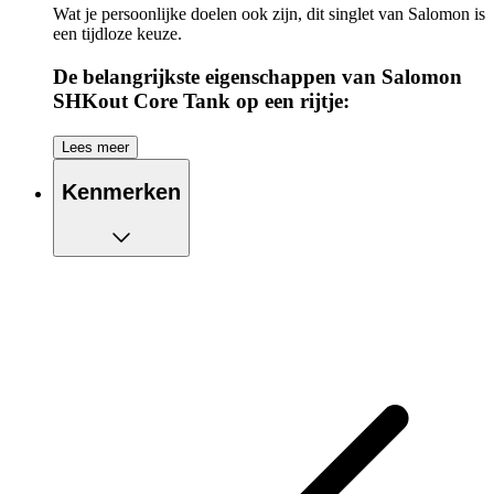
Wat je persoonlijke doelen ook zijn, dit singlet van Salomon is
een tijdloze keuze.
De belangrijkste eigenschappen van Salomon
SHKout Core Tank op een rijtje:
Gemaakt van stretchy materiaal
Lees meer
Beschikt over sneldrogend materiaal
Flatlocknaden: platte naden om schuren te voorkomen
Kenmerken
Reflecterende details voor extra zichtbaarheid wanneer
het donker is