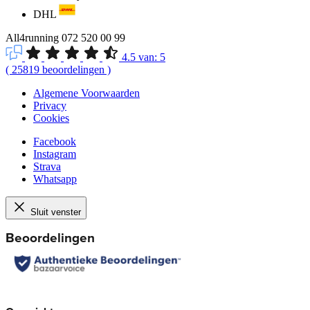
DHL
All4running
072 520 00 99
4.5
van:
5
(
25819
beoordelingen
)
Algemene Voorwaarden
Privacy
Cookies
Facebook
Instagram
Strava
Whatsapp
Sluit venster