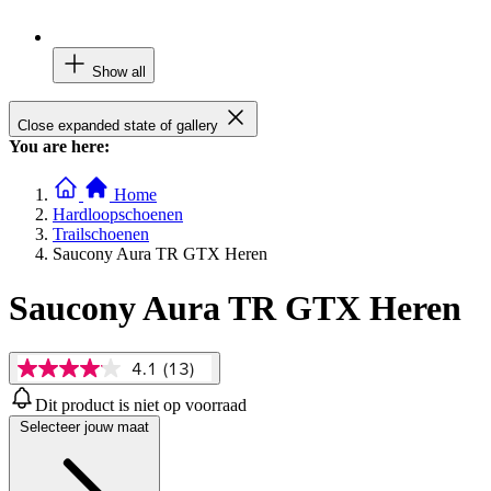
Show all
Close expanded state of gallery
You are here:
Home
Hardloopschoenen
Trailschoenen
Saucony Aura TR GTX Heren
Saucony Aura TR GTX Heren
4.1
(13)
4.1
van
Dit product is niet op voorraad
5
Selecteer jouw maat
sterren,
gemiddelde
scorewaarde.
Read