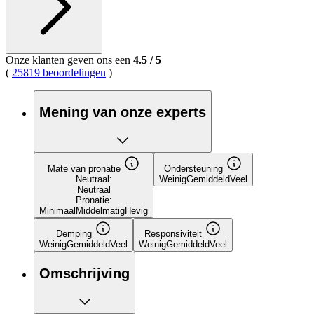
13
Reviews.
Dezelfde
paginalink.
Onze klanten geven ons een
4.5
/
5
(
25819 beoordelingen
)
Mening van onze experts
Mate van pronatie
Ondersteuning
Neutraal:
Weinig
Gemiddeld
Veel
Neutraal
Pronatie:
Minimaal
Middelmatig
Hevig
Demping
Responsiviteit
Weinig
Gemiddeld
Veel
Weinig
Gemiddeld
Veel
Omschrijving