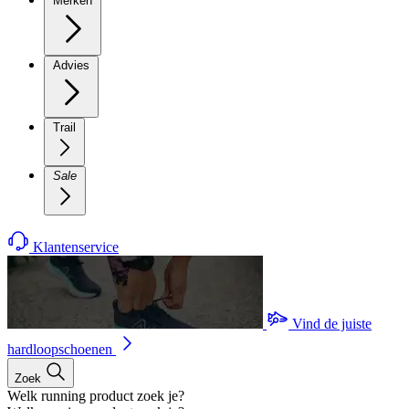
Merken
Advies
Trail
Sale
Klantenservice
Vind de juiste
hardloopschoenen
Zoek
Welk running product zoek je?