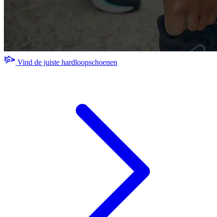
Vind de juiste hardloopschoenen