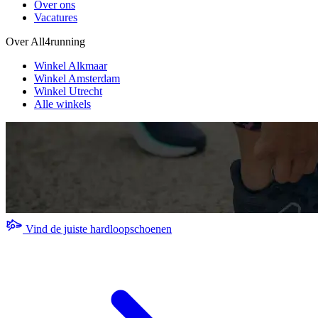
Over ons
Vacatures
Over All4running
Winkel Alkmaar
Winkel Amsterdam
Winkel Utrecht
Alle winkels
Vind de juiste hardloopschoenen