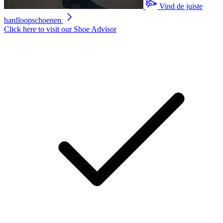
scorewaarde.
Vind de juiste
Read
hardloopschoenen
54
Reviews.
Click here to visit our
Shoe Advisor
Dezelfde
paginalink.