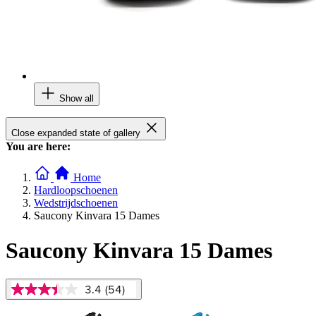
Show all
Close expanded state of gallery
You are here:
Home
Hardloopschoenen
Wedstrijdschoenen
Saucony Kinvara 15 Dames
Saucony Kinvara 15 Dames
3.4
(54)
3.4
van