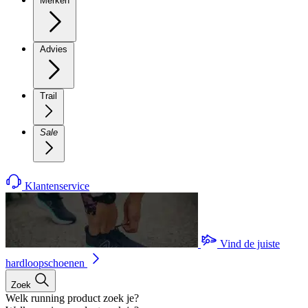
Merken
Advies
Trail
Sale
Klantenservice
Vind de juiste
hardloopschoenen
Zoek
Welk running product zoek je?