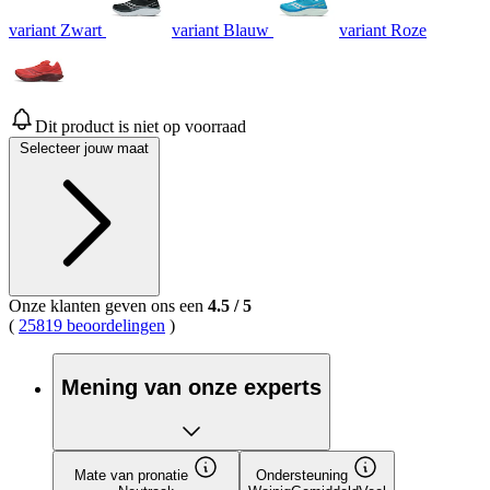
5
sterren,
variant Zwart
variant Blauw
variant Roze
gemiddelde
scorewaarde.
Read
54
Reviews.
Dezelfde
Dit product is niet op voorraad
paginalink.
Selecteer jouw maat
Onze klanten geven ons een
4.5
/
5
(
25819 beoordelingen
)
Mening van onze experts
Mate van pronatie
Ondersteuning