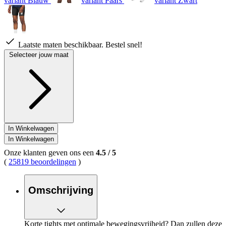
variant Blauw
variant Paars
variant Zwart
Laatste maten beschikbaar. Bestel snel!
Selecteer jouw maat
In Winkelwagen
In Winkelwagen
Onze klanten geven ons een
4.5
/
5
(
25819 beoordelingen
)
Omschrijving
Korte tights met optimale bewegingsvrijheid? Dan zullen deze