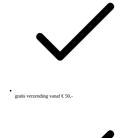
bergen
Eén achterzak met rits, om je sleutels en gels in mee te
nemen
Elastische tailleband voor extra comfort en een
persoonlijke pasvorm
Binnenbeenlengte: 8 Inch = ca 20 cm
gratis verzending vanaf € 50,-