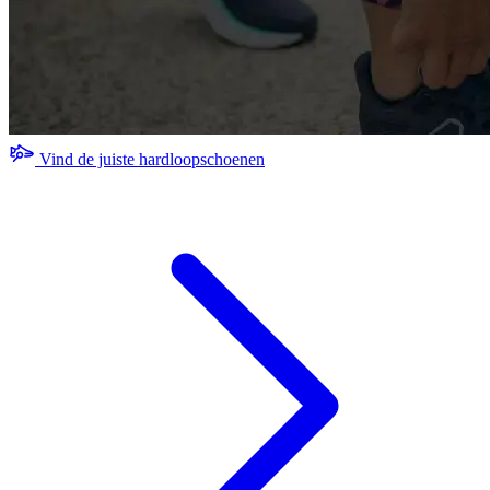
Vind de juiste hardloopschoenen