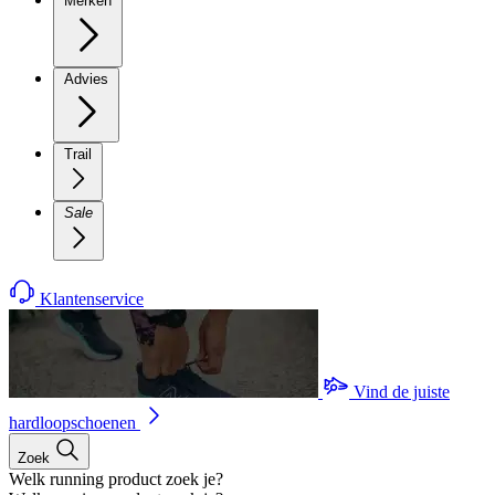
Merken
Advies
Trail
Sale
Klantenservice
Vind de juiste
hardloopschoenen
Zoek
Welk running product zoek je?