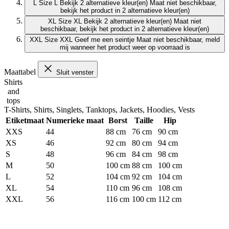
L
Size L
Bekijk 2 alternatieve kleur(en)
Maat niet beschikbaar,
bekijk het product in 2 alternatieve kleur(en)
XL
Size XL
Bekijk 2 alternatieve kleur(en)
Maat niet
beschikbaar, bekijk het product in 2 alternatieve kleur(en)
XXL
Size XXL
Geef me een seintje
Maat niet beschikbaar, meld
mij wanneer het product weer op voorraad is
Maattabel
Sluit venster
Shirts
and
tops
T-Shirts, Shirts, Singlets, Tanktops, Jackets, Hoodies, Vests
Etiketmaat
Numerieke maat
Borst
Taille
Hip
XXS
44
88 cm
76 cm
90 cm
XS
46
92 cm
80 cm
94 cm
S
48
96 cm
84 cm
98 cm
M
50
100 cm
88 cm
100 cm
L
52
104 cm
92 cm
104 cm
XL
54
110 cm
96 cm
108 cm
XXL
56
116 cm
100 cm
112 cm