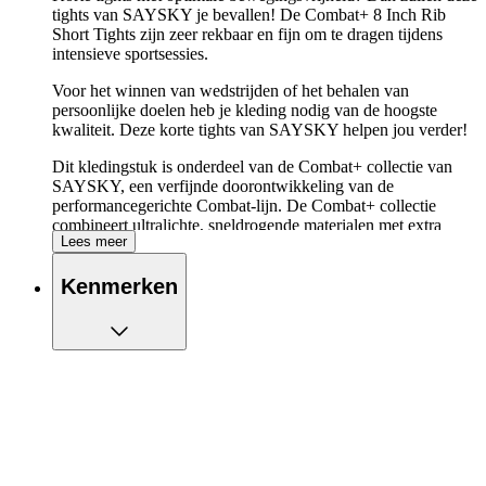
tights van SAYSKY je bevallen! De Combat+ 8 Inch Rib
Short Tights zijn zeer rekbaar en fijn om te dragen tijdens
intensieve sportsessies.
Voor het winnen van wedstrijden of het behalen van
persoonlijke doelen heb je kleding nodig van de hoogste
kwaliteit. Deze korte tights van SAYSKY helpen jou verder!
Dit kledingstuk is onderdeel van de Combat+ collectie van
SAYSKY, een verfijnde doorontwikkeling van de
performancegerichte Combat-lijn. De Combat+ collectie
combineert ultralichte, sneldrogende materialen met extra
Lees meer
ventilatie, bewegingsvrijheid en ondersteuning, waardoor je
nog comfortabeler en efficiënter kunt presteren tijdens
Kenmerken
trainingen en wedstrijden.
De belangrijkste eigenschappen van de
SAYSKY Combat+ 8 Inch Rib Short Tights op
een rijtje:
Dé tight voor optimale bewegingsvrijheid
Ervaar ultieme bewegingsvrijheid en ventilatie met deze
hardloopshort
Twee zijzakken, om je kleinere benodigdheden in op te