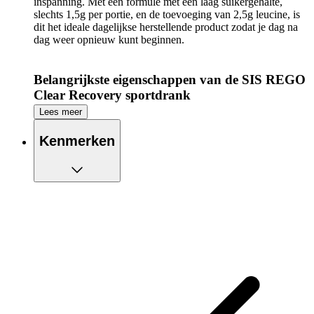
inspanning. Met een formule met een laag suikergehalte,
slechts 1,5g per portie, en de toevoeging van 2,5g leucine, is
dit het ideale dagelijkse herstellende product zodat je dag na
dag weer opnieuw kunt beginnen.
Belangrijkste eigenschappen van de SIS REGO
Clear Recovery sportdrank
Lees meer
Vult aan, herstelt en hydrateert Helpt het herstel na inspanning
te bevorderen Rijk aan eiwitten Mengt gemakkelijk met water
Kenmerken
Geschikt voor vegetariërs Ontworpen voor na de training
Smaak: framboos & cranberry
De wetenschap
Atleten die regelmatig trainen of op hoge intensiteit presteren,
hebben een dagelijkse oplossing nodig om
koolhydraatvoorraden aan te vullen en spieren te herstellen na
inspanning. Science in Sport maakt gebruik van de nieuwste
technologie in heldere eiwitten om REGO Clear Recovery te
creëren, een verfrissend product dat perfect is voor dagelijks
gebruik. De formule bevat een 1:1 verhouding van eiwitten en
koolhydraten om herstel na inspanning te ondersteunen. Met
21g koolhydraten en 20g heldere wei-eiwit isolaat is het de