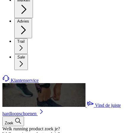
Merken
Advies
Trail
Sale
Klantenservice
Vind de juiste
hardloopschoenen
Zoek
Welk running product zoek je?