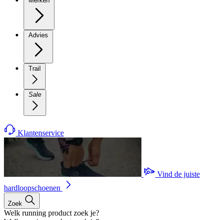
Merken
Advies
Trail
Sale
Klantenservice
Vind de juiste
hardloopschoenen
Zoek
Welk running product zoek je?