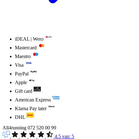
iDEAL | Wero
Mastercard
Maestro
Visa
PayPal
Apple
Gift card
American Express
Klarna Pay later
DHL
All4running
072 520 00 99
4.5
van:
5