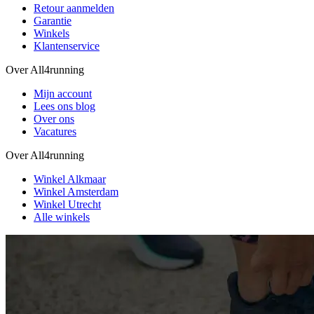
Retour aanmelden
Garantie
Winkels
Klantenservice
Over All4running
Mijn account
Lees ons blog
Over ons
Vacatures
Over All4running
Winkel Alkmaar
Winkel Amsterdam
Winkel Utrecht
Alle winkels