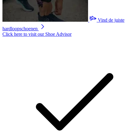
gemiddelde
scorewaarde.
Read
12
Vind de juiste
Reviews.
Dezelfde
hardloopschoenen
paginalink.
Click here to visit our
Shoe Advisor