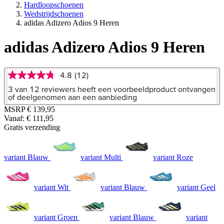
Hardloopschoenen
Wedstrijdschoenen
adidas Adizero Adios 9 Heren
adidas Adizero Adios 9 Heren
4.8
(12)
4.8
van
3 van 12 reviewers heeft een voorbeeldproduct ontvangen
5
of deelgenomen aan een aanbieding
sterren,
MSRP
€ 139,95
gemiddelde
Vanaf:
€ 111,95
scorewaarde.
Read
Gratis verzending
12
Reviews.
Dezelfde
variant Blauw
variant Multi
variant Roze
paginalink.
variant Wit
variant Blauw
variant Geel
variant Groen
variant Blauw
variant