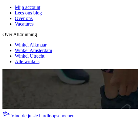
Mijn account
Lees ons blog
Over ons
Vacatures
Over All4running
Winkel Alkmaar
Winkel Amsterdam
Winkel Utrecht
Alle winkels
Vind de juiste hardloopschoenen