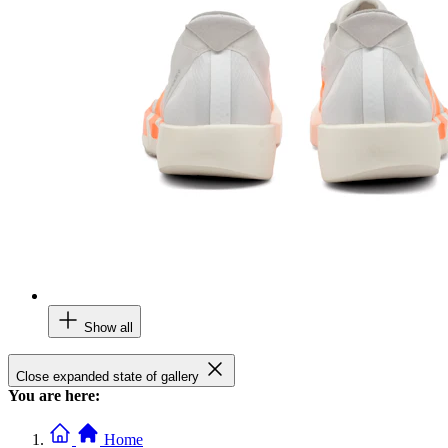
Show all
Close expanded state of gallery
You are here:
Home