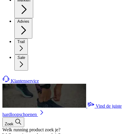
Merken
Advies
Trail
Sale
Klantenservice
Vind de juiste
hardloopschoenen
Zoek
Welk running product zoek je?