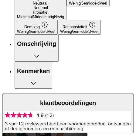
Neutraal:
Weinig
Gemiddeld
Veel
Neutraal
Pronatie:
Minimaal
Middelmatig
Hevig
Demping
Responsiviteit
Weinig
Gemiddeld
Veel
Weinig
Gemiddeld
Veel
Omschrijving
Kenmerken
klantbeoordelingen
4.8
(12)
4.8
van
3 van 12 reviewers heeft een voorbeeldproduct ontvangen
5
of deelgenomen aan een aanbieding
sterren,