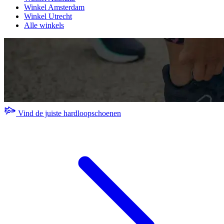
Winkel Amsterdam
Winkel Utrecht
Alle winkels
Vind de juiste hardloopschoenen