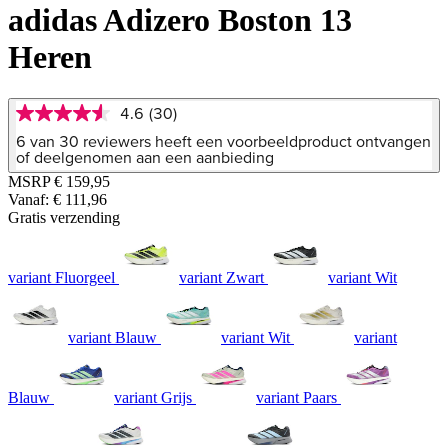
adidas Adizero Boston 13
Heren
4.6
(30)
4.6
van
6 van 30 reviewers heeft een voorbeeldproduct ontvangen
5
of deelgenomen aan een aanbieding
sterren,
MSRP
€ 159,95
gemiddelde
Vanaf:
€ 111,96
scorewaarde.
Read
Gratis verzending
30
Reviews.
Dezelfde
variant Fluorgeel
variant Zwart
variant Wit
paginalink.
variant Blauw
variant Wit
variant
Blauw
variant Grijs
variant Paars