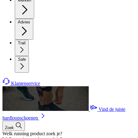
Merken
Advies
Trail
Sale
Klantenservice
Vind de juiste
hardloopschoenen
Zoek
Welk running product zoek je?