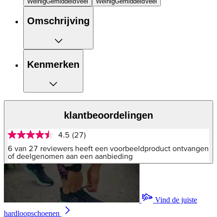
Weinig
Gemiddeld
Veel
Weinig
Gemiddeld
Veel
Omschrijving
Kenmerken
klantbeoordelingen
4.5
(27)
4.5
van
6 van 27 reviewers heeft een voorbeeldproduct ontvangen
5
of deelgenomen aan een aanbieding
sterren,
gemiddelde
scorewaarde.
Read
27
Vind de juiste
Reviews.
Dezelfde
hardloopschoenen
paginalink.