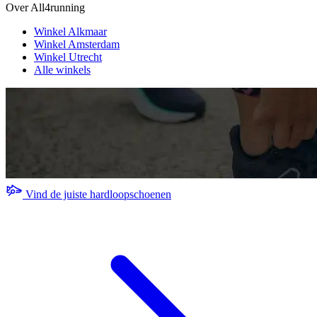
Over All4running
Winkel Alkmaar
Winkel Amsterdam
Winkel Utrecht
Alle winkels
Vind de juiste hardloopschoenen