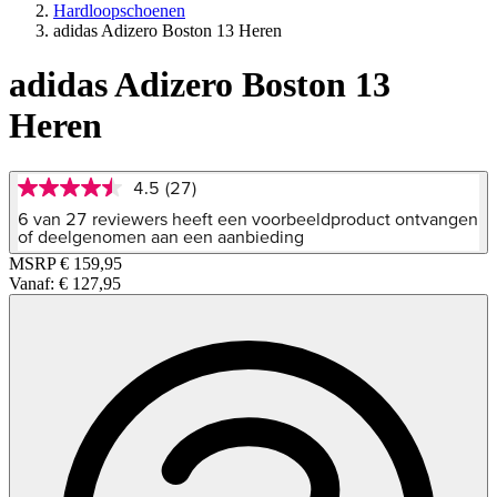
Hardloopschoenen
adidas Adizero Boston 13 Heren
adidas Adizero Boston 13
Heren
4.5
(27)
4.5
van
6 van 27 reviewers heeft een voorbeeldproduct ontvangen
5
of deelgenomen aan een aanbieding
sterren,
MSRP
€ 159,95
gemiddelde
Vanaf:
€ 127,95
scorewaarde.
Read
27
Reviews.
Dezelfde
paginalink.