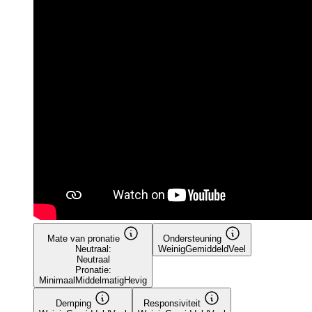
Mate van pronatie
Ondersteuning
Neutraal:
Weinig
Gemiddeld
Veel
Neutraal
Pronatie:
Minimaal
Middelmatig
Hevig
Demping
Responsiviteit