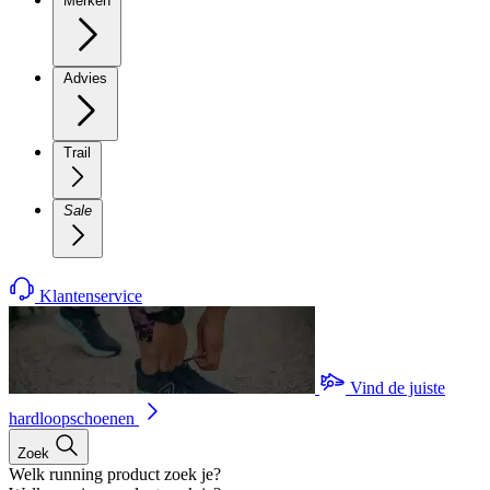
Merken
Advies
Trail
Sale
Klantenservice
Vind de juiste
hardloopschoenen
Zoek
Welk running product zoek je?