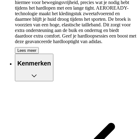
hiermee voor bewegingsvrijheid, precies wat je nodig hebt
tijdens het hardlopen met een lange tight. AEROREADY-
technologie maakt het kledingstuk zweetafvoerend en
daarmee blijft je huid droog tijdens het sporten. De broek is
voorzien van een hoge, elastische tailleband. Dit zorgt voor
extra ondersteuning aan de buik en onderrug en biedt
daardoor extra comfort. Geef je hardloopsessies een boost met
deze geavanceerde hardlooptight van adidas.
Lees meer
De belangrijkste eigenschappen van adidas
Adizero Essentials Tight op een rijtje:
Kenmerken
Ontworpen met ventilerend materiaal
Beweeg vrijuit door het elastische materiaal
Vochtabsorberend AEROREADY houdt je droog en
comfortabel
Enkelritsen voor makkelijk aan-/uittrekken
Hoge elastische taille voor extra ondersteuning aan de
buik en onderrug
Reflecterende details voor extra zichtbaarheid in het
donker
Mesh inzetstukken voor extra ventilatie en
luchtcirculatie