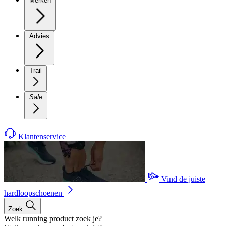
Merken
Advies
Trail
Sale
Klantenservice
Vind de juiste
hardloopschoenen
Zoek
Welk running product zoek je?