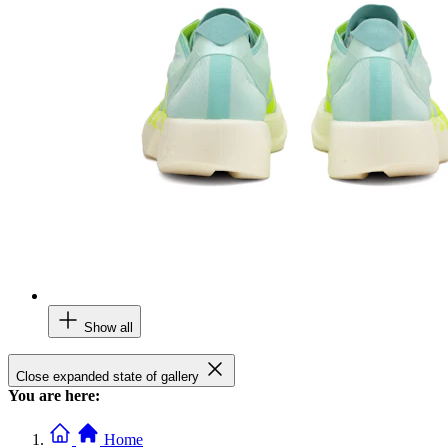
Show all
Close expanded state of gallery
You are here:
Home