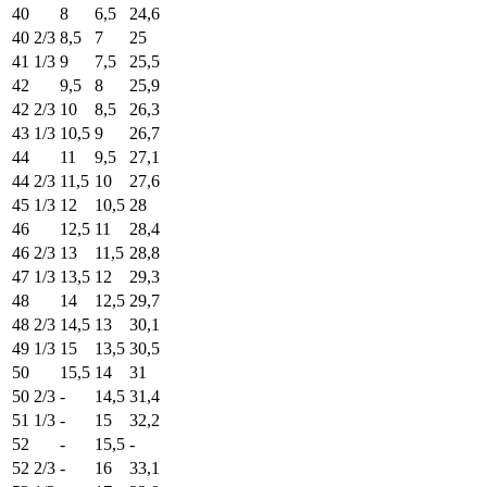
40
8
6,5
24,6
40 2/3
8,5
7
25
41 1/3
9
7,5
25,5
42
9,5
8
25,9
42 2/3
10
8,5
26,3
43 1/3
10,5
9
26,7
44
11
9,5
27,1
44 2/3
11,5
10
27,6
45 1/3
12
10,5
28
46
12,5
11
28,4
46 2/3
13
11,5
28,8
47 1/3
13,5
12
29,3
48
14
12,5
29,7
48 2/3
14,5
13
30,1
49 1/3
15
13,5
30,5
50
15,5
14
31
50 2/3
-
14,5
31,4
51 1/3
-
15
32,2
52
-
15,5
-
52 2/3
-
16
33,1