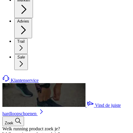
Merken
Advies
Trail
Sale
Klantenservice
Vind de juiste
hardloopschoenen
Zoek
Welk running product zoek je?