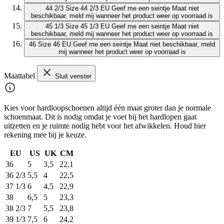
44 2/3
Size 44 2/3 EU
Geef me een seintje
Maat niet
beschikbaar, meld mij wanneer het product weer op voorraad is
45 1/3
Size 45 1/3 EU
Geef me een seintje
Maat niet
beschikbaar, meld mij wanneer het product weer op voorraad is
46
Size 46 EU
Geef me een seintje
Maat niet beschikbaar, meld
mij wanneer het product weer op voorraad is
Maattabel
Sluit venster
Kies voor hardloopschoenen altijd één maat groter dan je normale
schoenmaat. Dit is nodig omdat je voet bij het hardlopen gaat
uitzetten en je ruimte nodig hebt voor het afwikkelen. Houd hier
rekening mee bij je keuze.
EU
US
UK
CM
36
5
3,5
22,1
36 2/3
5,5
4
22,5
37 1/3
6
4,5
22,9
38
6,5
5
23,3
38 2/3
7
5,5
23,8
39 1/3
7,5
6
24,2