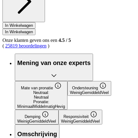
In Winkelwagen
In Winkelwagen
Onze klanten geven ons een
4.5
/
5
(
25819 beoordelingen
)
Mening van onze experts
Mate van pronatie
Ondersteuning
Neutraal:
Weinig
Gemiddeld
Veel
Neutraal
Pronatie:
Minimaal
Middelmatig
Hevig
Demping
Responsiviteit
Weinig
Gemiddeld
Veel
Weinig
Gemiddeld
Veel
Omschrijving