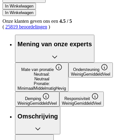
In Winkelwagen
In Winkelwagen
Onze klanten geven ons een
4.5
/
5
(
25819 beoordelingen
)
Mening van onze experts
Mate van pronatie
Ondersteuning
Neutraal:
Weinig
Gemiddeld
Veel
Neutraal
Pronatie:
Minimaal
Middelmatig
Hevig
Demping
Responsiviteit
Weinig
Gemiddeld
Veel
Weinig
Gemiddeld
Veel
Omschrijving