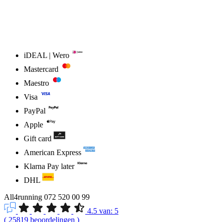
iDEAL | Wero
Mastercard
Maestro
Visa
PayPal
Apple
Gift card
American Express
Klarna Pay later
DHL
All4running
072 520 00 99
4.5
van:
5
(
25819
beoordelingen
)