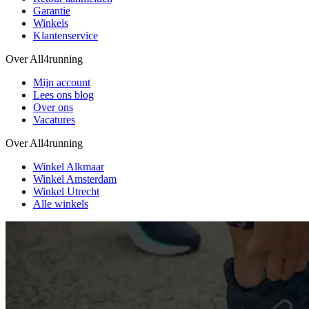
Garantie
Winkels
Klantenservice
Over All4running
Mijn account
Lees ons blog
Over ons
Vacatures
Over All4running
Winkel Alkmaar
Winkel Amsterdam
Winkel Utrecht
Alle winkels