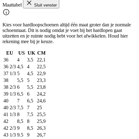
Maattabel
Sluit venster
Kies voor hardloopschoenen altijd één maat groter dan je normale
schoenmaat. Dit is nodig omdat je voet bij het hardlopen gaat
uitzetten en je ruimte nodig hebt voor het afwikkelen. Houd hier
rekening mee bij je keuze.
EU
US
UK
CM
36
4
3,5
22,1
36 2/3
4,5
4
22,5
37 1/3
5
4,5
22,9
38
5,5
5
23,3
38 2/3
6
5,5
23,8
39 1/3
6,5
6
24,2
40
7
6,5
24,6
40 2/3
7,5
7
25
41 1/3
8
7,5
25,5
42
8,5
8
25,9
42 2/3
9
8,5
26,3
43 1/3
9.5
9
26,7