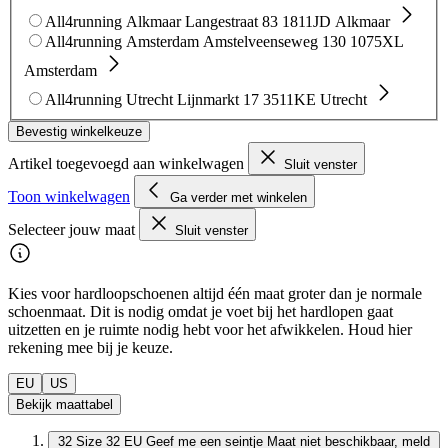
All4running Alkmaar
Langestraat 83
1811JD Alkmaar
All4running Amsterdam
Amstelveenseweg 130
1075XL
Amsterdam
All4running Utrecht
Lijnmarkt 17
3511KE Utrecht
Bevestig winkelkeuze
Artikel toegevoegd aan winkelwagen
Sluit venster
Toon winkelwagen
Ga verder met winkelen
Selecteer jouw maat
Sluit venster
Kies voor hardloopschoenen altijd één maat groter dan je normale
schoenmaat. Dit is nodig omdat je voet bij het hardlopen gaat
uitzetten en je ruimte nodig hebt voor het afwikkelen. Houd hier
rekening mee bij je keuze.
EU
US
Bekijk maattabel
32
Size 32 EU
Geef me een seintje
Maat niet beschikbaar, meld