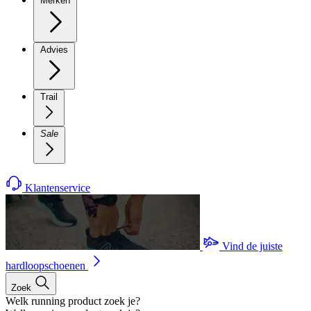
Merken
Advies
Trail
Sale
Klantenservice
Vind de juiste
hardloopschoenen
Zoek
Welk running product zoek je?