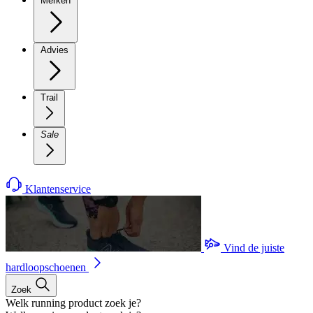
Merken
Advies
Trail
Sale
Klantenservice
Vind de juiste
hardloopschoenen
Zoek
Welk running product zoek je?