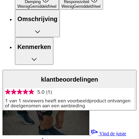
Demping
Responsiviteit
Weinig
Gemiddeld
Veel
Weinig
Gemiddeld
Veel
Omschrijving
Kenmerken
klantbeoordelingen
5.0
(1)
5.0
van
1 van 1 reviewers heeft een voorbeeldproduct ontvangen
5
of deelgenomen aan een aanbieding
sterren,
gemiddelde
scorewaarde.
Read
a
Vind de juiste
Review.
Dezelfde