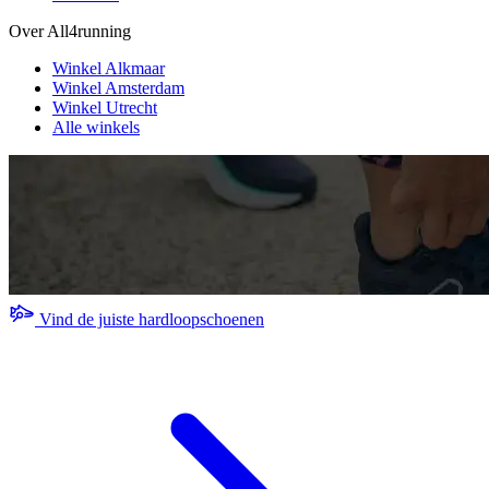
Over All4running
Winkel Alkmaar
Winkel Amsterdam
Winkel Utrecht
Alle winkels
Vind de juiste hardloopschoenen