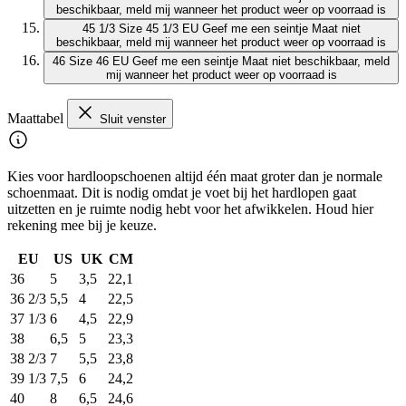
beschikbaar, meld mij wanneer het product weer op voorraad is
45 1/3
Size 45 1/3 EU
Geef me een seintje
Maat niet
beschikbaar, meld mij wanneer het product weer op voorraad is
46
Size 46 EU
Geef me een seintje
Maat niet beschikbaar, meld
mij wanneer het product weer op voorraad is
Maattabel
Sluit venster
Kies voor hardloopschoenen altijd één maat groter dan je normale
schoenmaat. Dit is nodig omdat je voet bij het hardlopen gaat
uitzetten en je ruimte nodig hebt voor het afwikkelen. Houd hier
rekening mee bij je keuze.
EU
US
UK
CM
36
5
3,5
22,1
36 2/3
5,5
4
22,5
37 1/3
6
4,5
22,9
38
6,5
5
23,3
38 2/3
7
5,5
23,8
39 1/3
7,5
6
24,2
40
8
6,5
24,6