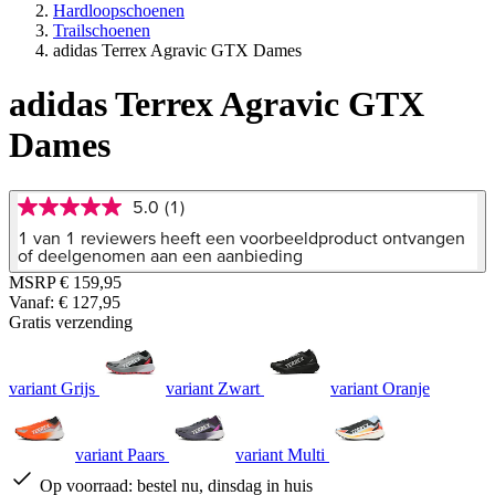
Hardloopschoenen
Trailschoenen
adidas Terrex Agravic GTX Dames
adidas Terrex Agravic GTX
Dames
5.0
(1)
5.0
van
1 van 1 reviewers heeft een voorbeeldproduct ontvangen
5
of deelgenomen aan een aanbieding
sterren,
MSRP
€ 159,95
gemiddelde
Vanaf:
€ 127,95
scorewaarde.
Read
Gratis verzending
a
Review.
Dezelfde
variant Grijs
variant Zwart
variant Oranje
paginalink.
variant Paars
variant Multi
Op voorraad:
bestel nu, dinsdag in huis