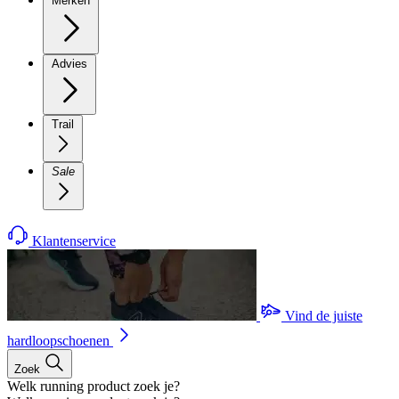
Merken
Advies
Trail
Sale
Klantenservice
Vind de juiste
hardloopschoenen
Zoek
Welk running product zoek je?