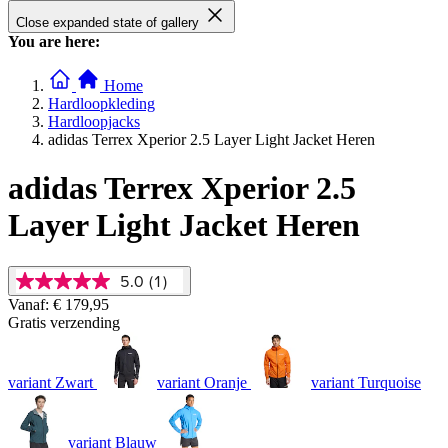
Close expanded state of gallery
You are here:
Home
Hardloopkleding
Hardloopjacks
adidas Terrex Xperior 2.5 Layer Light Jacket Heren
adidas Terrex Xperior 2.5
Layer Light Jacket Heren
5.0
(1)
5.0
van
Vanaf:
€ 179,95
5
Gratis verzending
sterren,
gemiddelde
scorewaarde.
variant Zwart
variant Oranje
variant Turquoise
Read
a
Review.
Dezelfde
variant Blauw
paginalink.