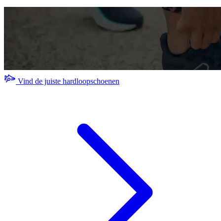
Vind de juiste hardloopschoenen