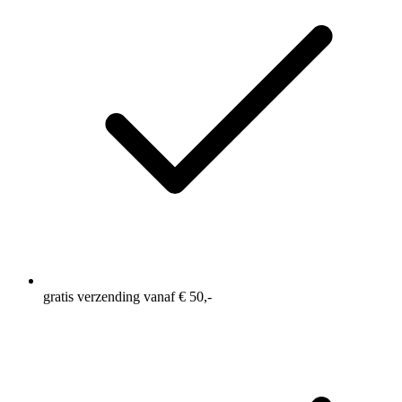
a
Review.
Dezelfde
paginalink.
gratis verzending vanaf € 50,-