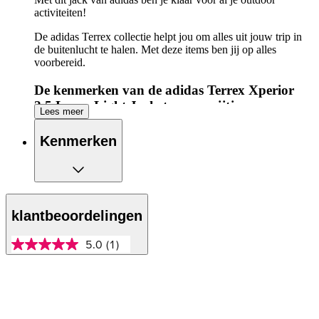
activiteiten!
De adidas Terrex collectie helpt jou om alles uit jouw trip in
de buitenlucht te halen. Met deze items ben jij op alles
voorbereid.
De kenmerken van de adidas Terrex Xperior
2.5 Layer Light Jacket op een rijtje:
Lees meer
Ventilerend shirt
Kenmerken
Ervaar optimale bewegingsvrijheid door het stretchy
materiaal
Meerdere zijzakken met rits, handig voor al je kleine
essentials
2-way ritssluiting aan de voorkant
Beschikt over een horlogevenster
klantbeoordelingen
Gemaakt van gerecycled nylon
2,5 laag geweven, hoogwaardige stoffen voor de wind-
5.0
(1)
en waterdichte afwerking
5.0
van
5
sterren,
gemiddelde
scorewaarde.
Read