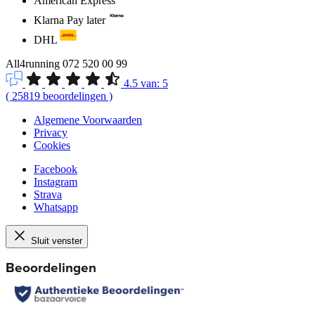
American Express
Klarna Pay later
DHL
All4running
072 520 00 99
4.5
van:
5
(
25819
beoordelingen
)
Algemene Voorwaarden
Privacy
Cookies
Facebook
Instagram
Strava
Whatsapp
Sluit venster