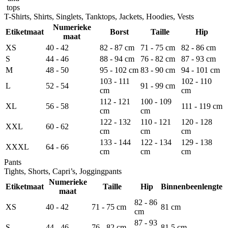
tops
T-Shirts, Shirts, Singlets, Tanktops, Jackets, Hoodies, Vests
Numerieke
Etiketmaat
Borst
Taille
Hip
maat
XS
40 - 42
82 - 87 cm
71 - 75 cm
82 - 86 cm
S
44 - 46
88 - 94 cm
76 - 82 cm
87 - 93 cm
M
48 - 50
95 - 102 cm
83 - 90 cm
94 - 101 cm
103 - 111
102 - 110
L
52 - 54
91 - 99 cm
cm
cm
112 - 121
100 - 109
XL
56 - 58
111 - 119 cm
cm
cm
122 - 132
110 - 121
120 - 128
XXL
60 - 62
cm
cm
cm
133 - 144
122 - 134
129 - 138
XXXL
64 - 66
cm
cm
cm
Pants
Tights, Shorts, Capri’s, Joggingpants
Numerieke
Etiketmaat
Taille
Hip
Binnenbeenlengte
maat
82 - 86
XS
40 - 42
71 - 75 cm
81 cm
cm
87 - 93
S
44 - 46
76 - 82 cm
81,5 cm