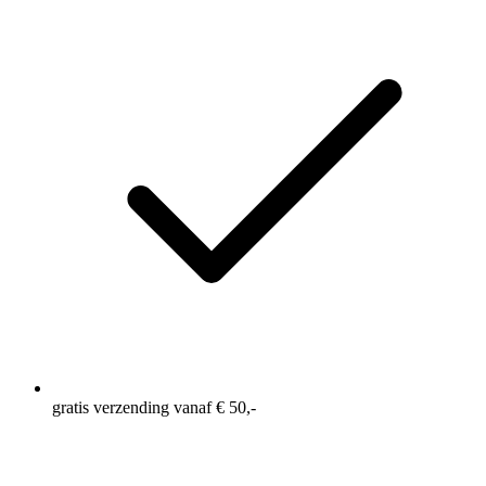
23
Reviews.
Dezelfde
paginalink.
gratis verzending vanaf € 50,-