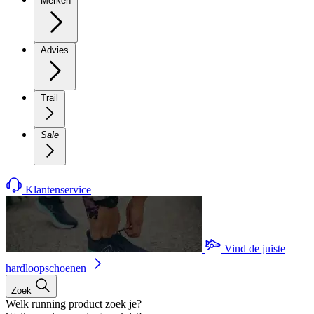
Merken
Advies
Trail
Sale
Klantenservice
Vind de juiste
hardloopschoenen
Zoek
Welk running product zoek je?