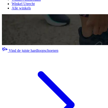
Winkel Utrecht
Alle winkels
Vind de juiste hardloopschoenen