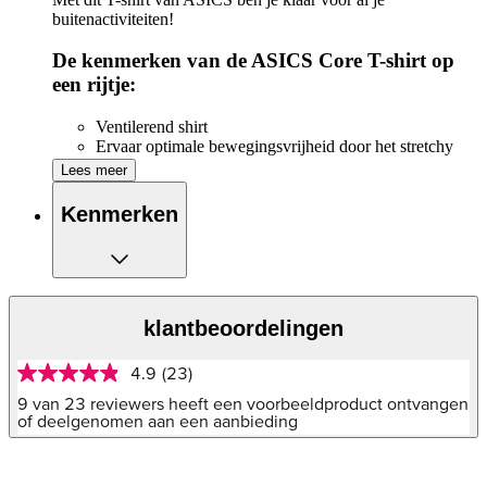
buitenactiviteiten!
De kenmerken van de ASICS Core T-shirt op
een rijtje:
Ventilerend shirt
Ervaar optimale bewegingsvrijheid door het stretchy
materiaal
Lees meer
Platte naden voor een zacht gevoel tegen je huid
Verlaagde zoom aan de achterkant
Kenmerken
klantbeoordelingen
4.9
(23)
4.9
van
9 van 23 reviewers heeft een voorbeeldproduct ontvangen
5
of deelgenomen aan een aanbieding
sterren,
gemiddelde
scorewaarde.
Read