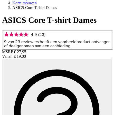
Korte mouwen
ASICS Core T-shirt Dames
ASICS Core T-shirt Dames
4.9
(23)
4.9
van
9 van 23 reviewers heeft een voorbeeldproduct ontvangen
5
of deelgenomen aan een aanbieding
sterren,
MSRP
€ 27,95
gemiddelde
Vanaf:
€ 19,00
scorewaarde.
Read
23
Reviews.
Dezelfde
paginalink.