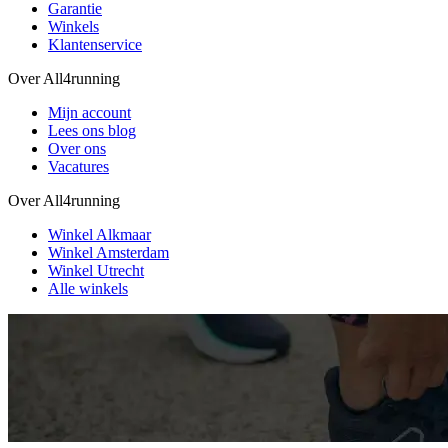
Garantie
Winkels
Klantenservice
Over All4running
Mijn account
Lees ons blog
Over ons
Vacatures
Over All4running
Winkel Alkmaar
Winkel Amsterdam
Winkel Utrecht
Alle winkels