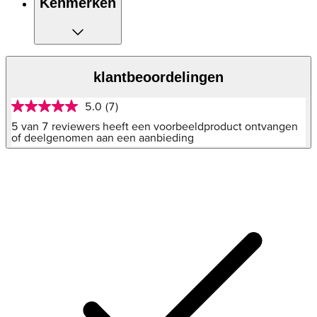
Kenmerken
Sokhoogte: net boven enkel
2-pack
klantbeoordelingen
5.0
(7)
5.0
van
5 van 7 reviewers heeft een voorbeeldproduct ontvangen
5
of deelgenomen aan een aanbieding
sterren,
gemiddelde
scorewaarde.
Read
7
Reviews.
Dezelfde
paginalink.