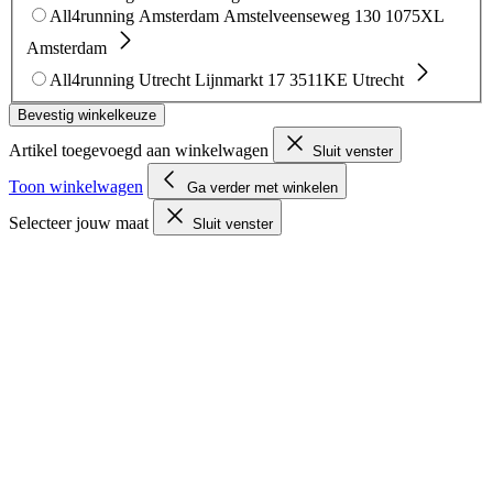
All4running Amsterdam
Amstelveenseweg 130
1075XL
Amsterdam
All4running Utrecht
Lijnmarkt 17
3511KE Utrecht
Bevestig winkelkeuze
Artikel toegevoegd aan winkelwagen
Sluit venster
Toon winkelwagen
Ga verder met winkelen
Selecteer jouw maat
Sluit venster
Bekijk maattabel
35-38
Size 35-38
Direct leverbaar
bestel voor 23:00, morgen in
huis
39-42
Size 39-42
Bekijk 1 alternatieve kleur(en)
Maat niet
beschikbaar, bekijk het product in 1 alternatieve kleur(en)
43-46
Size 43-46
Direct leverbaar
bestel voor 23:00, morgen in
huis
47-49
Size 47-49
Direct leverbaar
bestel voor 23:00, morgen in
huis
Maattabel
Sluit venster