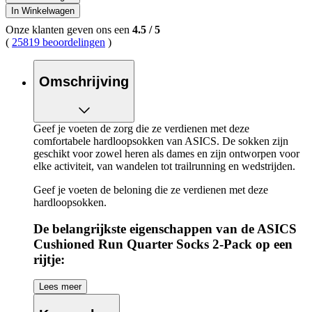
In Winkelwagen
Onze klanten geven ons een
4.5
/
5
(
25819 beoordelingen
)
Omschrijving
Geef je voeten de zorg die ze verdienen met deze
comfortabele hardloopsokken van ASICS. De sokken zijn
geschikt voor zowel heren als dames en zijn ontworpen voor
elke activiteit, van wandelen tot trailrunning en wedstrijden.
Geef je voeten de beloning die ze verdienen met deze
hardloopsokken.
De belangrijkste eigenschappen van de ASICS
Cushioned Run Quarter Socks 2-Pack op een
rijtje:
Vocht- en zweetafvoerend
Lees meer
Optimale pasvorm voor de betreffende voet (L/R
pasvorm)