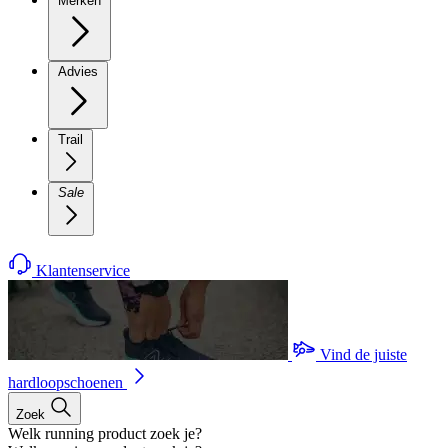
Merken
Advies
Trail
Sale
Klantenservice
Vind de juiste
hardloopschoenen
Zoek
Welk running product zoek je?