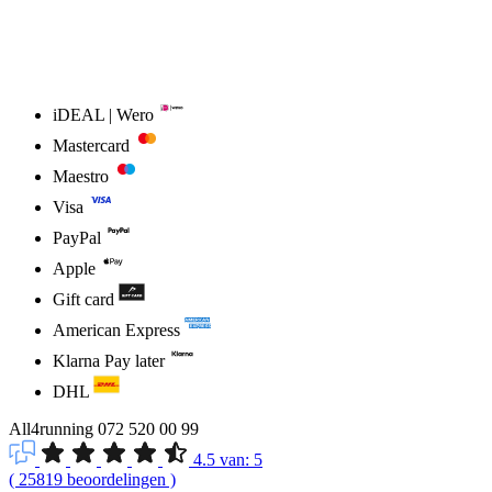
iDEAL | Wero
Mastercard
Maestro
Visa
PayPal
Apple
Gift card
American Express
Klarna Pay later
DHL
All4running
072 520 00 99
4.5
van:
5
(
25819
beoordelingen
)