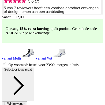
5.0
(7)
5.0
van
5 van 7 reviewers heeft een voorbeeldproduct ontvangen
5
of deelgenomen aan een aanbieding
sterren,
Vanaf:
€ 12,00
gemiddelde
scorewaarde.
Read
Ontvang
15% extra korting
op dit product. Gebruik de code
7
Reviews.
ASICS15
in je winkelmandje.
Dezelfde
paginalink.
variant Multi
variant Wit
Op voorraad:
bestel voor 23:00, morgen in huis
Selecteer jouw maat
In Winkelwagen