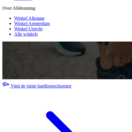
Over All4running
Winkel Alkmaar
Winkel Amsterdam
Winkel Utrecht
Alle winkels
Vind de juiste hardloopschoenen