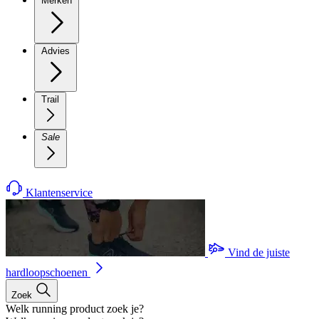
Merken
Advies
Trail
Sale
Klantenservice
Vind de juiste
hardloopschoenen
Zoek
Welk running product zoek je?