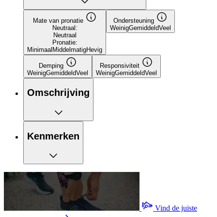
Mate van pronatie
Ondersteuning
Neutraal:
Weinig
Gemiddeld
Veel
Neutraal
Pronatie:
Minimaal
Middelmatig
Hevig
Demping
Responsiviteit
Weinig
Gemiddeld
Veel
Weinig
Gemiddeld
Veel
Omschrijving
Kenmerken
Vind de juiste