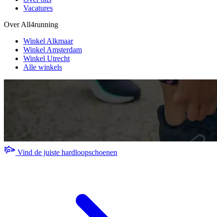
Vacatures
Over All4running
Winkel Alkmaar
Winkel Amsterdam
Winkel Utrecht
Alle winkels
Vind de juiste hardloopschoenen