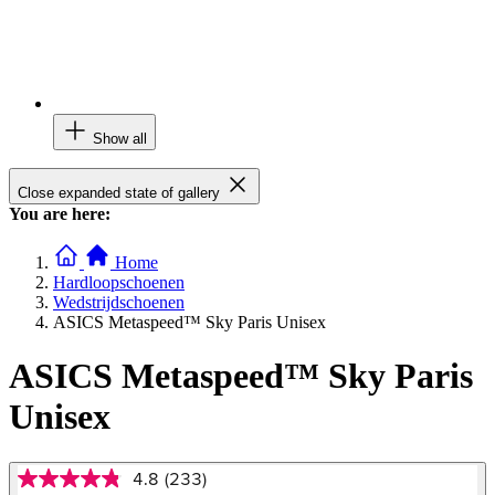
Show all
Close expanded state of gallery
You are here:
Home
Hardloopschoenen
Wedstrijdschoenen
ASICS Metaspeed™ Sky Paris Unisex
ASICS Metaspeed™ Sky Paris
Unisex
4.8
(233)
4.8