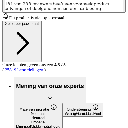
van
181 van 233 reviewers heeft een voorbeeldproduct
5
ontvangen of deelgenomen aan een aanbieding
sterren,
gemiddelde
Dit product is niet op voorraad
scorewaarde.
Selecteer jouw maat
Read
233
Reviews.
Dezelfde
paginalink.
Onze klanten geven ons een
4.5
/
5
(
25819 beoordelingen
)
Mening van onze experts
Mate van pronatie
Ondersteuning
Neutraal:
Weinig
Gemiddeld
Veel
Neutraal
Pronatie:
Minimaal
Middelmatig
Hevig