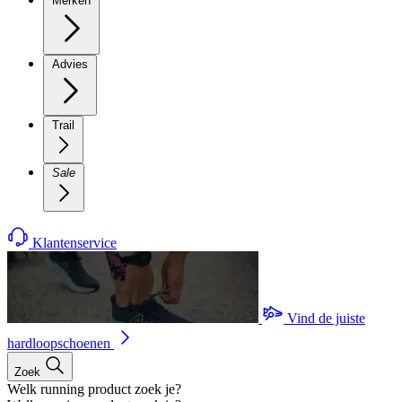
Merken
Advies
Trail
Sale
Klantenservice
Vind de juiste
hardloopschoenen
Zoek
Welk running product zoek je?