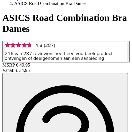
ASICS Road Combination Bra Dames
ASICS Road Combination Bra
Dames
4.8
(287)
4.8
van
216 van 287 reviewers heeft een voorbeeldproduct
5
ontvangen of deelgenomen aan een aanbieding
sterren,
MSRP
€ 49,95
gemiddelde
Vanaf:
€ 34,95
scorewaarde.
Read
287
Reviews.
Dezelfde
paginalink.