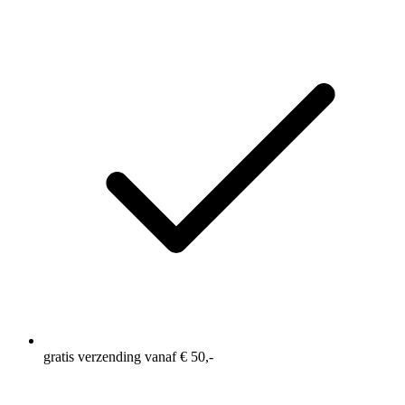
scorewaarde.
Read
287
Reviews.
Dezelfde
paginalink.
gratis verzending vanaf € 50,-