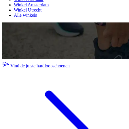
Winkel Amsterdam
Winkel Utrecht
Alle winkels
Vind de juiste hardloopschoenen