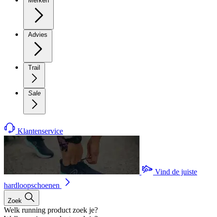
Merken
Advies
Trail
Sale
Klantenservice
Vind de juiste
hardloopschoenen
Zoek
Welk running product zoek je?