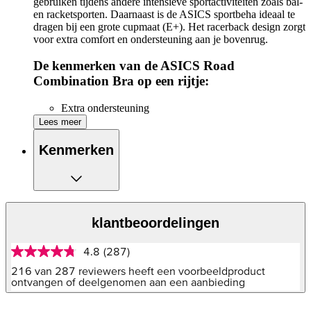
gebruiken tijdens andere intensieve sportactiviteiten zoals bal-
en racketsporten. Daarnaast is de ASICS sportbeha ideaal te
dragen bij een grote cupmaat (E+). Het racerback design zorgt
voor extra comfort en ondersteuning aan je bovenrug.
De kenmerken van de ASICS Road
Combination Bra op een rijtje:
Extra ondersteuning
Geschikt voor intensieve hardloopsessies
Lees meer
Racerback-ontworpen singlet
Voorgevulde vaste cups
Kenmerken
Racerback-design voor extra comfort
Achtersluiting met haakjes voor ultieme ondersteuning
Gemaakt van gerecycled nylon
Gemaakt van gerecycled polyester
klantbeoordelingen
4.8
(287)
4.8
van
216 van 287 reviewers heeft een voorbeeldproduct
5
ontvangen of deelgenomen aan een aanbieding
sterren,
gemiddelde