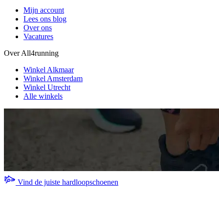
Mijn account
Lees ons blog
Over ons
Vacatures
Over All4running
Winkel Alkmaar
Winkel Amsterdam
Winkel Utrecht
Alle winkels
Vind de juiste hardloopschoenen