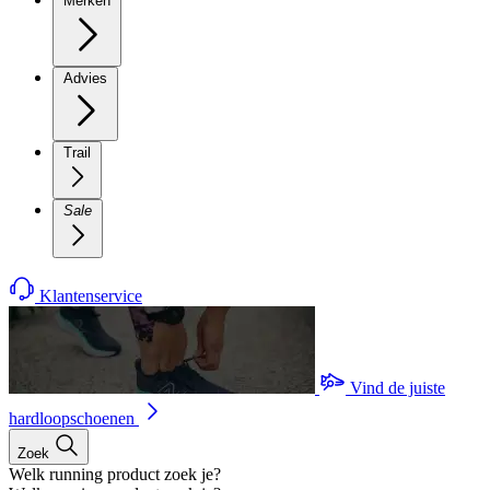
Merken
Advies
Trail
Sale
Klantenservice
Vind de juiste
hardloopschoenen
Zoek
Welk running product zoek je?