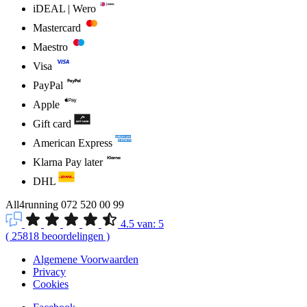
iDEAL | Wero
Mastercard
Maestro
Visa
PayPal
Apple
Gift card
American Express
Klarna Pay later
DHL
All4running
072 520 00 99
4.5
van:
5
(
25818
beoordelingen
)
Algemene Voorwaarden
Privacy
Cookies