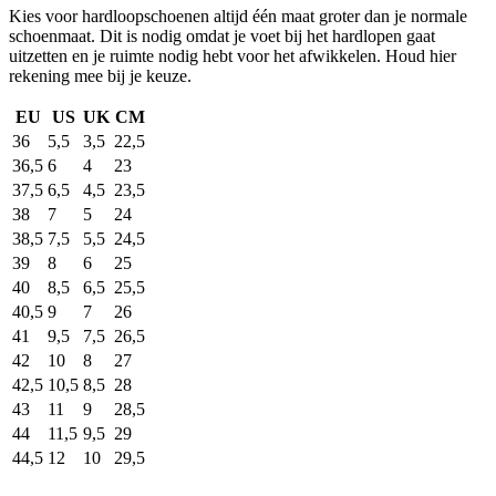
Kies voor hardloopschoenen altijd één maat groter dan je normale
schoenmaat. Dit is nodig omdat je voet bij het hardlopen gaat
uitzetten en je ruimte nodig hebt voor het afwikkelen. Houd hier
rekening mee bij je keuze.
EU
US
UK
CM
36
5,5
3,5
22,5
36,5
6
4
23
37,5
6,5
4,5
23,5
38
7
5
24
38,5
7,5
5,5
24,5
39
8
6
25
40
8,5
6,5
25,5
40,5
9
7
26
41
9,5
7,5
26,5
42
10
8
27
42,5
10,5
8,5
28
43
11
9
28,5
44
11,5
9,5
29
44,5
12
10
29,5