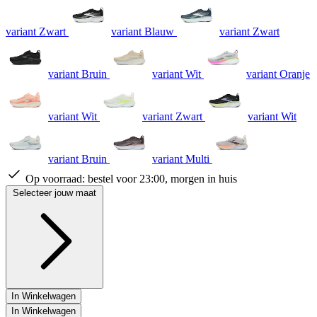
variant Zwart
variant Blauw
variant Zwart
variant Bruin
variant Wit
variant Oranje
variant Wit
variant Zwart
variant Wit
variant Bruin
variant Multi
Op voorraad:
bestel voor 23:00, morgen in huis
Selecteer jouw maat
In Winkelwagen
In Winkelwagen