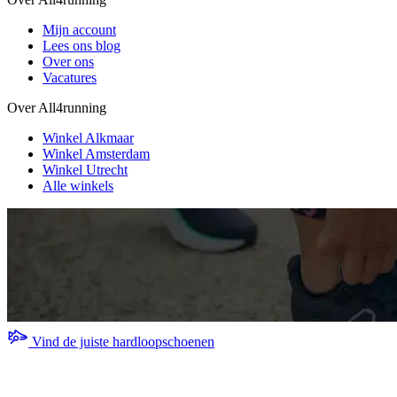
Mijn account
Lees ons blog
Over ons
Vacatures
Over All4running
Winkel Alkmaar
Winkel Amsterdam
Winkel Utrecht
Alle winkels
Vind de juiste hardloopschoenen