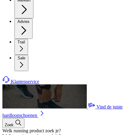
Merken
Advies
Trail
Sale
Klantenservice
Vind de juiste
hardloopschoenen
Zoek
Welk running product zoek je?