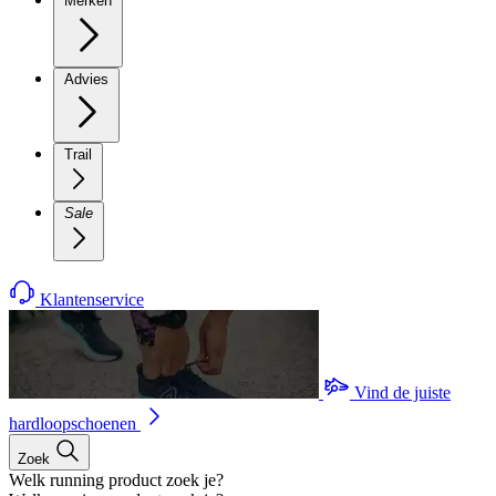
Merken
Advies
Trail
Sale
Klantenservice
Vind de juiste
hardloopschoenen
Zoek
Welk running product zoek je?