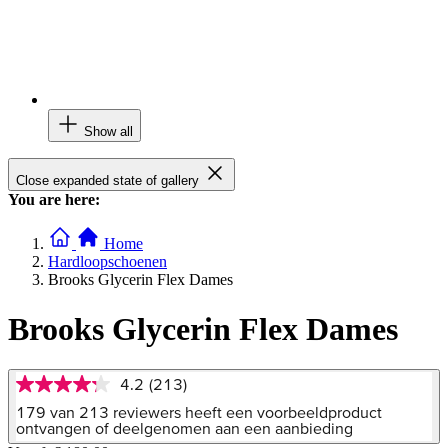
Show all
Close expanded state of gallery
You are here:
Home
Hardloopschoenen
Brooks Glycerin Flex Dames
Brooks Glycerin Flex Dames
4.2
(213)
4.2
van
179 van 213 reviewers heeft een voorbeeldproduct
5
ontvangen of deelgenomen aan een aanbieding
sterren,