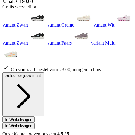
Vanaf:
€ 180,00
gemiddelde
Gratis verzending
scorewaarde.
Read
213
Reviews.
variant Zwart
variant Creme
variant Wit
Dezelfde
paginalink.
variant Zwart
variant Paars
variant Multi
Op voorraad:
bestel voor 23:00, morgen in huis
Selecteer jouw maat
In Winkelwagen
In Winkelwagen
Onze klanten geven ons een
4.5
/
5