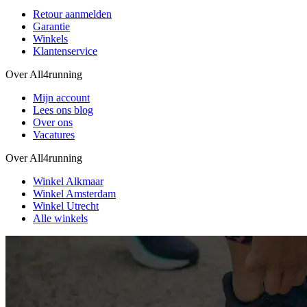
Retour aanmelden
Garantie
Winkels
Klantenservice
Over All4running
Mijn account
Lees ons blog
Over ons
Vacatures
Over All4running
Winkel Alkmaar
Winkel Amsterdam
Winkel Utrecht
Alle winkels