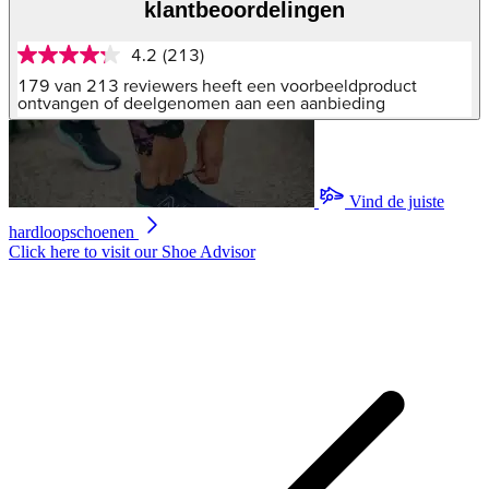
klantbeoordelingen
4.2
(213)
4.2
van
179 van 213 reviewers heeft een voorbeeldproduct
5
ontvangen of deelgenomen aan een aanbieding
sterren,
gemiddelde
scorewaarde.
Read
213
Vind de juiste
Reviews.
Dezelfde
hardloopschoenen
paginalink.
Click here to visit our
Shoe Advisor