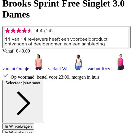
Brooks Sprint Free Singlet 3.0
Dames
4.4
(14)
4.4
van
11 van 14 reviewers heeft een voorbeeldproduct
5
ontvangen of deelgenomen aan een aanbieding
sterren,
Vanaf:
€ 40,00
gemiddelde
scorewaarde.
Read
14
variant Oranje
variant Wit
variant Roze
Reviews.
Dezelfde
Op voorraad:
bestel voor 23:00, morgen in huis
paginalink.
Selecteer jouw maat
In Winkelwagen
In Winkelwagen