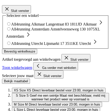
Sluit venster
Selecteer een winkel
All4running Alkmaar
Langestraat 83
1811JD Alkmaar
All4running Amsterdam
Amstelveenseweg 130
1075XL
Amsterdam
All4running Utrecht
Lijnmarkt 17
3511KE Utrecht
Bevestig winkelkeuze
Artikel toegevoegd aan winkelwagen
Sluit venster
Toon winkelwagen
Ga verder met winkelen
Selecteer jouw maat
Sluit venster
Bekijk maattabel
XS
Size XS
Direct leverbaar
bestel voor 23:00, morgen in huis
S
Size S
Geef me een seintje
Maat niet beschikbaar, meld mij
wanneer het product weer op voorraad is
M
Size M
Direct leverbaar
bestel voor 23:00, morgen in huis
L
Size L
Direct leverbaar
bestel voor 23:00, morgen in huis