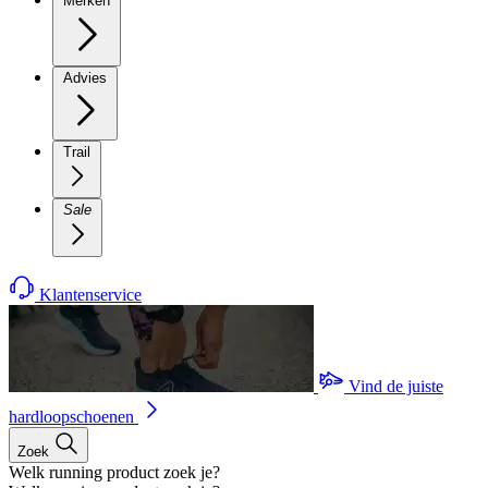
Merken
Advies
Trail
Sale
Klantenservice
Vind de juiste
hardloopschoenen
Zoek
Welk running product zoek je?