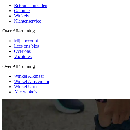
Retour aanmelden
Garantie
Winkels
Klantenservice
Over All4running
Mijn account
Lees ons blog
Over ons
Vacatures
Over All4running
Winkel Alkmaar
Winkel Amsterdam
Winkel Utrecht
Alle winkels