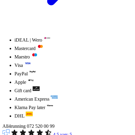
iDEAL | Wero
Mastercard
Maestro
Visa
PayPal
Apple
Gift card
American Express
Klarna Pay later
DHL
All4running
072 520 00 99
4.5
van:
5