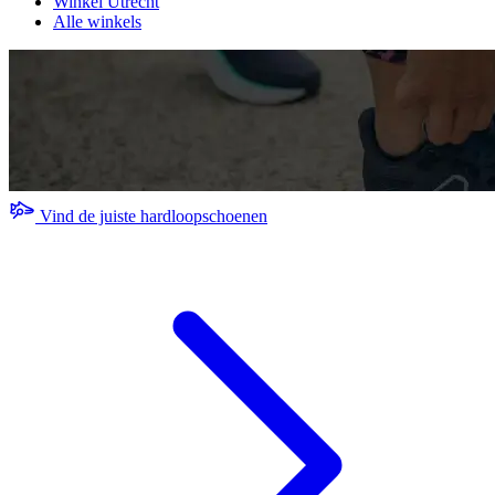
Winkel Utrecht
Alle winkels
Vind de juiste hardloopschoenen