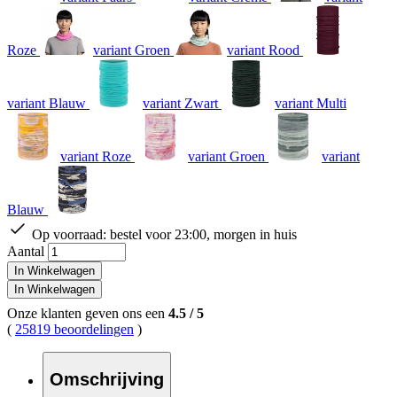
Roze
variant Groen
variant Rood
variant Blauw
variant Zwart
variant Multi
variant Roze
variant Groen
variant
Blauw
Op voorraad:
bestel voor 23:00, morgen in huis
Aantal
In Winkelwagen
In Winkelwagen
Onze klanten geven ons een
4.5
/
5
(
25819 beoordelingen
)
Omschrijving