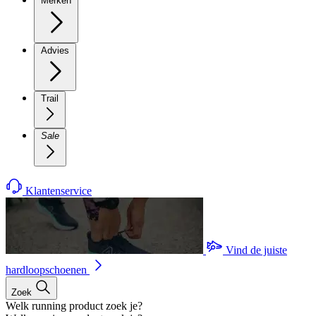
Merken
Advies
Trail
Sale
Klantenservice
Vind de juiste
hardloopschoenen
Zoek
Welk running product zoek je?