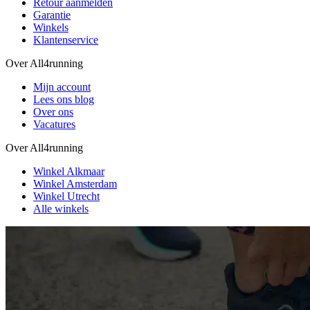
Retour aanmelden
Garantie
Winkels
Klantenservice
Over All4running
Mijn account
Lees ons blog
Over ons
Vacatures
Over All4running
Winkel Alkmaar
Winkel Amsterdam
Winkel Utrecht
Alle winkels