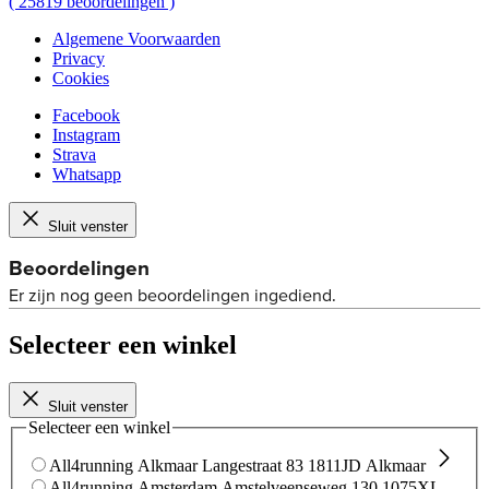
(
25819
beoordelingen
)
Algemene Voorwaarden
Privacy
Cookies
Facebook
Instagram
Strava
Whatsapp
Sluit venster
Selecteer een winkel
Sluit venster
Selecteer een winkel
All4running Alkmaar
Langestraat 83
1811JD Alkmaar
All4running Amsterdam
Amstelveenseweg 130
1075XL