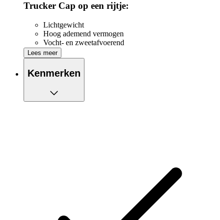
Trucker Cap op een rijtje:
Lichtgewicht
Hoog ademend vermogen
Vocht- en zweetafvoerend
Mesh zijpanelen en achterkant voor meer ventilatie en
Lees meer
luchtcirculatie
Verstelbare snapbacksluiting voor persoonlijke pasvorm
Kenmerken
Geìntegreerde zweetband aan de binnenkant