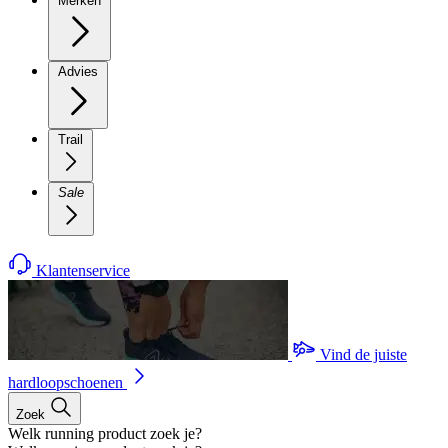
Merken
Advies
Trail
Sale
Klantenservice
Vind de juiste
hardloopschoenen
Zoek
Welk running product zoek je?