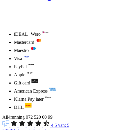
iDEAL | Wero
Mastercard
Maestro
Visa
PayPal
Apple
Gift card
American Express
Klarna Pay later
DHL
All4running
072 520 00 99
4.5
van:
5