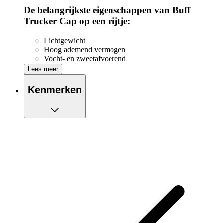
De belangrijkste eigenschappen van Buff
Trucker Cap op een rijtje:
Lichtgewicht
Hoog ademend vermogen
Vocht- en zweetafvoerend
Mesh zijpanelen en achterkant voor meer ventilatie en
Lees meer
luchtcirculatie
Verstelbare snapbacksluiting voor persoonlijke pasvorm
Kenmerken
Geìntegreerde zweetband aan de binnenkant