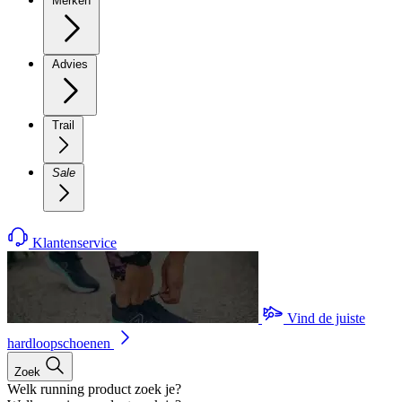
Merken
Advies
Trail
Sale
Klantenservice
Vind de juiste
hardloopschoenen
Zoek
Welk running product zoek je?