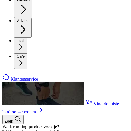
Merken
Advies
Trail
Sale
Klantenservice
Vind de juiste
hardloopschoenen
Zoek
Welk running product zoek je?