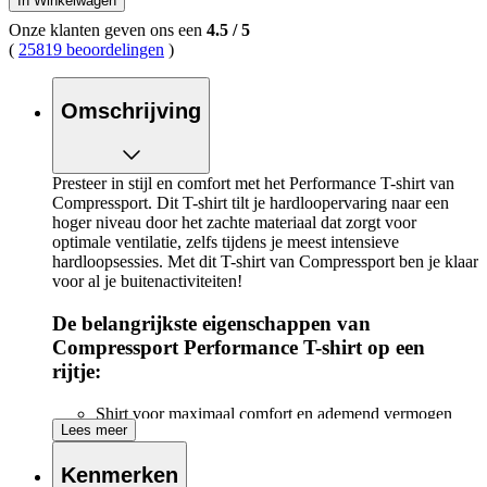
In Winkelwagen
Onze klanten geven ons een
4.5
/
5
(
25819 beoordelingen
)
Omschrijving
Presteer in stijl en comfort met het Performance T-shirt van
Compressport. Dit T-shirt tilt je hardloopervaring naar een
hoger niveau door het zachte materiaal dat zorgt voor
optimale ventilatie, zelfs tijdens je meest intensieve
hardloopsessies. Met dit T-shirt van Compressport ben je klaar
voor al je buitenactiviteiten!
De belangrijkste eigenschappen van
Compressport Performance T-shirt op een
rijtje:
Shirt voor maximaal comfort en ademend vermogen
Lees meer
Naadloos ontwerp voor extra comfort en vermindert de
kans op irritatie
Het microvezel materiaal is zacht, ergonomisch en zeer
Kenmerken