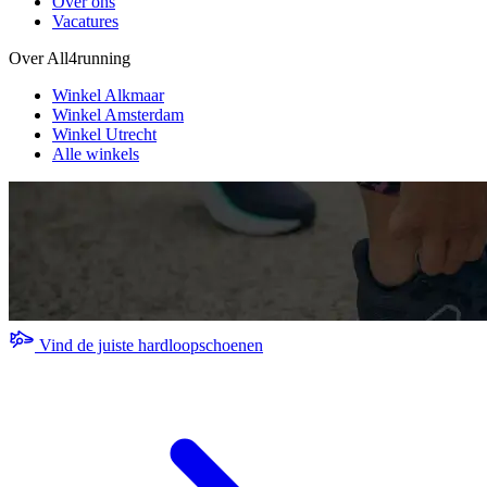
Over ons
Vacatures
Over All4running
Winkel Alkmaar
Winkel Amsterdam
Winkel Utrecht
Alle winkels
Vind de juiste hardloopschoenen