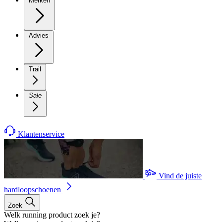
Merken
Advies
Trail
Sale
Klantenservice
Vind de juiste
hardloopschoenen
Zoek
Welk running product zoek je?