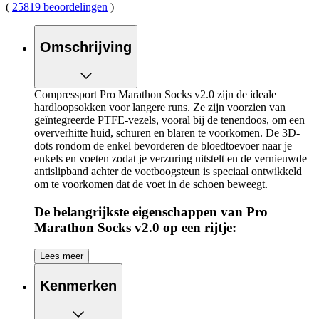
(
25819 beoordelingen
)
Omschrijving
Compressport Pro Marathon Socks v2.0 zijn de ideale
hardloopsokken voor langere runs. Ze zijn voorzien van
geïntegreerde PTFE-vezels, vooral bij de tenendoos, om een
oververhitte huid, schuren en blaren te voorkomen. De 3D-
dots rondom de enkel bevorderen de bloedtoevoer naar je
enkels en voeten zodat je verzuring uitstelt en de vernieuwde
antislipband achter de voetboogsteun is speciaal ontwikkeld
om te voorkomen dat de voet in de schoen beweegt.
De belangrijkste eigenschappen van Pro
Marathon Socks v2.0 op een rijtje:
Blaaspreventie op hoog niveau dankzij antibacteriële
Lees meer
PTFE-vezels die het risico op oververhitting, irritatie en
schuren verminderen
Kenmerken
Antisliptechnologieën, waaronder een speciale band
rond de voet om te voorkomen dat de stof beweegt of