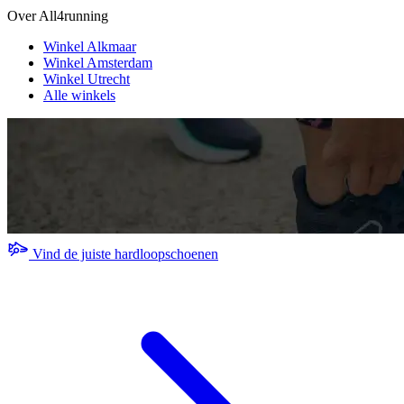
Over All4running
Winkel Alkmaar
Winkel Amsterdam
Winkel Utrecht
Alle winkels
Vind de juiste hardloopschoenen