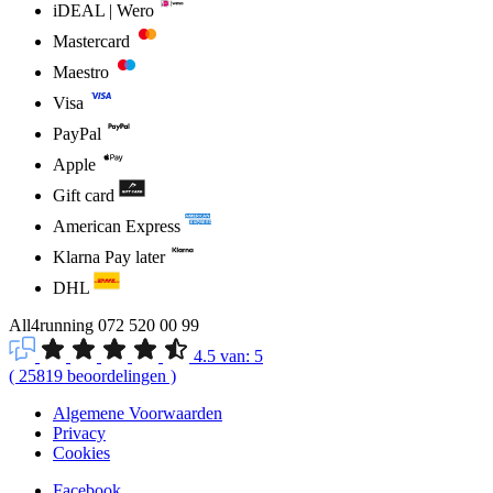
iDEAL | Wero
Mastercard
Maestro
Visa
PayPal
Apple
Gift card
American Express
Klarna Pay later
DHL
All4running
072 520 00 99
4.5
van:
5
(
25819
beoordelingen
)
Algemene Voorwaarden
Privacy
Cookies
Facebook