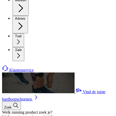
Merken
Advies
Trail
Sale
Klantenservice
Vind de juiste
hardloopschoenen
Zoek
Welk running product zoek je?