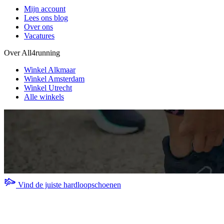
Mijn account
Lees ons blog
Over ons
Vacatures
Over All4running
Winkel Alkmaar
Winkel Amsterdam
Winkel Utrecht
Alle winkels
Vind de juiste hardloopschoenen