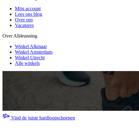
Mijn account
Lees ons blog
Over ons
Vacatures
Over All4running
Winkel Alkmaar
Winkel Amsterdam
Winkel Utrecht
Alle winkels
Vind de juiste hardloopschoenen