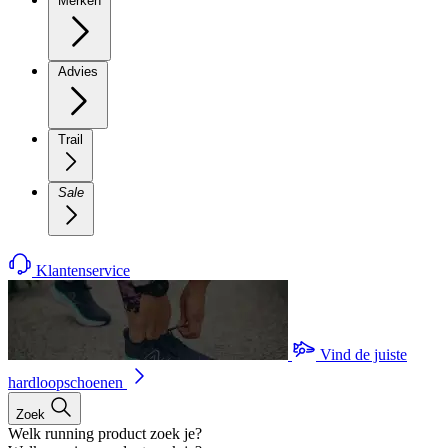
Merken
Advies
Trail
Sale
Klantenservice
Vind de juiste
hardloopschoenen
Zoek
Welk running product zoek je?