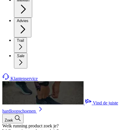
Merken
Advies
Trail
Sale
Klantenservice
Vind de juiste
hardloopschoenen
Zoek
Welk running product zoek je?