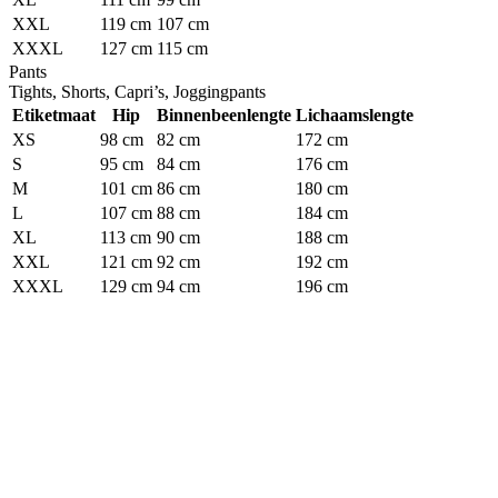
XXL
119 cm
107 cm
XXXL
127 cm
115 cm
Pants
Tights, Shorts, Capri’s, Joggingpants
Etiketmaat
Hip
Binnenbeenlengte
Lichaamslengte
XS
98 cm
82 cm
172 cm
S
95 cm
84 cm
176 cm
M
101 cm
86 cm
180 cm
L
107 cm
88 cm
184 cm
XL
113 cm
90 cm
188 cm
XXL
121 cm
92 cm
192 cm
XXXL
129 cm
94 cm
196 cm