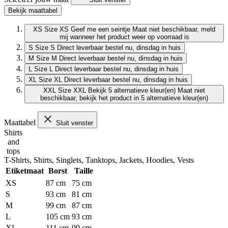
Bekijk maattabel
XS
Size XS
Geef me een seintje
Maat niet beschikbaar, meld
mij wanneer het product weer op voorraad is
S
Size S
Direct leverbaar
bestel nu, dinsdag in huis
M
Size M
Direct leverbaar
bestel nu, dinsdag in huis
L
Size L
Direct leverbaar
bestel nu, dinsdag in huis
XL
Size XL
Direct leverbaar
bestel nu, dinsdag in huis
XXL
Size XXL
Bekijk 5 alternatieve kleur(en)
Maat niet
beschikbaar, bekijk het product in 5 alternatieve kleur(en)
Maattabel
Sluit venster
Shirts
and
tops
T-Shirts, Shirts, Singlets, Tanktops, Jackets, Hoodies, Vests
Etiketmaat
Borst
Taille
XS
87 cm
75 cm
S
93 cm
81 cm
M
99 cm
87 cm
L
105 cm
93 cm
XL
111 cm
99 cm