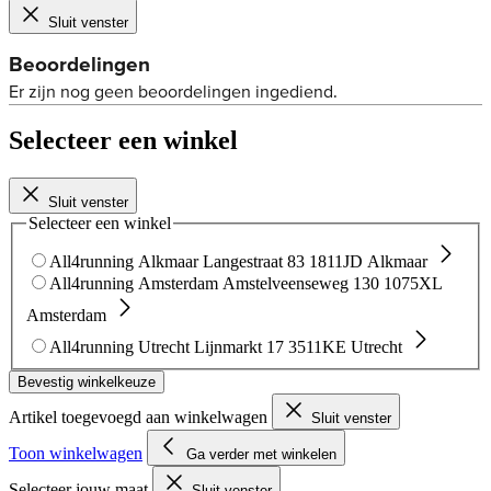
Sluit venster
Selecteer een winkel
Sluit venster
Selecteer een winkel
All4running Alkmaar
Langestraat 83
1811JD Alkmaar
All4running Amsterdam
Amstelveenseweg 130
1075XL
Amsterdam
All4running Utrecht
Lijnmarkt 17
3511KE Utrecht
Bevestig winkelkeuze
Artikel toegevoegd aan winkelwagen
Sluit venster
Toon winkelwagen
Ga verder met winkelen
Selecteer jouw maat
Sluit venster