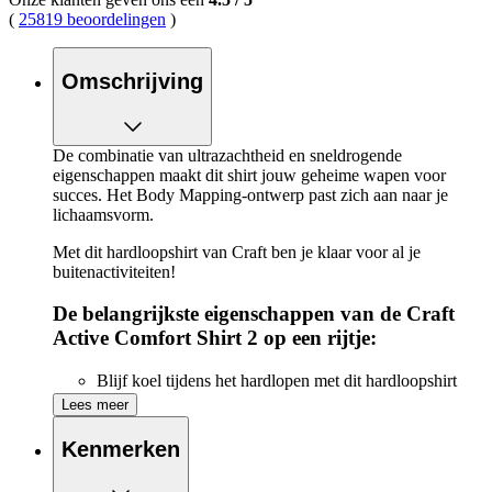
(
25819 beoordelingen
)
Omschrijving
De combinatie van ultrazachtheid en sneldrogende
eigenschappen maakt dit shirt jouw geheime wapen voor
succes. Het Body Mapping-ontwerp past zich aan naar je
lichaamsvorm.
Met dit hardloopshirt van Craft ben je klaar voor al je
buitenactiviteiten!
De belangrijkste eigenschappen van de Craft
Active Comfort Shirt 2 op een rijtje:
Blijf koel tijdens het hardlopen met dit hardloopshirt
Bodymapping-ontwerp biedt ventilatie waar het 't meest
Lees meer
nodig is
Flatlocknaden: platte naden om schuren te voorkomen
Kenmerken
Gemaakt van gerecycled polyester