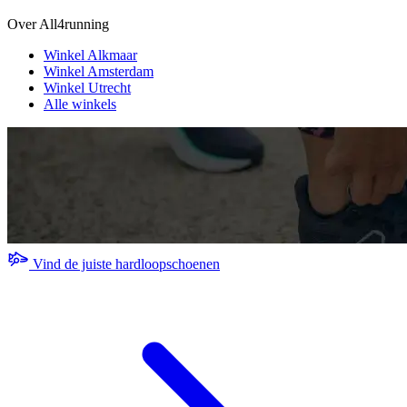
Over All4running
Winkel Alkmaar
Winkel Amsterdam
Winkel Utrecht
Alle winkels
Vind de juiste hardloopschoenen