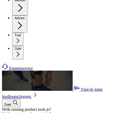
Merken
Advies
Trail
Sale
Klantenservice
Vind de juiste
hardloopschoenen
Zoek
Welk running product zoek je?