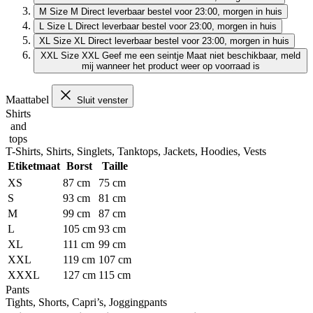
M
Size M
Direct leverbaar
bestel voor 23:00, morgen in huis
L
Size L
Direct leverbaar
bestel voor 23:00, morgen in huis
XL
Size XL
Direct leverbaar
bestel voor 23:00, morgen in huis
XXL
Size XXL
Geef me een seintje
Maat niet beschikbaar, meld
mij wanneer het product weer op voorraad is
Maattabel
Sluit venster
Shirts
and
tops
T-Shirts, Shirts, Singlets, Tanktops, Jackets, Hoodies, Vests
Etiketmaat
Borst
Taille
XS
87 cm
75 cm
S
93 cm
81 cm
M
99 cm
87 cm
L
105 cm
93 cm
XL
111 cm
99 cm
XXL
119 cm
107 cm
XXXL
127 cm
115 cm
Pants
Tights, Shorts, Capri’s, Joggingpants