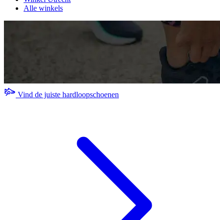
Alle winkels
Vind de juiste hardloopschoenen