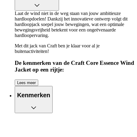
Laat de wind niet in de weg staan van jouw ambitieuze
hardloopdoelen! Dankzij het innovatieve ontwerp volgt dit
hardloopjack soepel jouw bewegingen, wat een optimale
bewegingsvrijheid betekent voor een ongeëvenaarde
hardloopervaring.
Met dit jack van Craft ben je klaar voor al je
buitenactiviteiten!
De kenmerken van de Craft Core Essence Wind
Jacket op een rijtje:
Laat de wind je niet vertragen met dit hardloopjack
Lees meer
Twee zijzakken met rits, handig voor al je essentials,
waaronder je telefoon
Kenmerken
Beschikt over elastische zoom
Gemaakt van gerecycled polyester