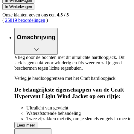
In Winkelwagen
In Winkelwagen
Onze klanten geven ons een
4.5
/
5
(
25819 beoordelingen
)
Omschrijving
Vlieg door de bochten met dit ultralichte hardloopjack. Dit
jack is gemaakt voor winderig en fris weer en zal je goed
beschermen tegen lichte regenbuien.
Verleg je hardloopgrenzen met het Craft hardloopjack.
De belangrijkste eigenschappen van de Craft
Hypervent Light Wind Jacket op een rijtje:
Ultralicht van gewicht
Waterafstotende behandeling
Twee zijzakken met rits, om je sleutels en gels in mee te
nemen
Lees meer
Eén achterzak met rits, om je sleutels en gels in mee te