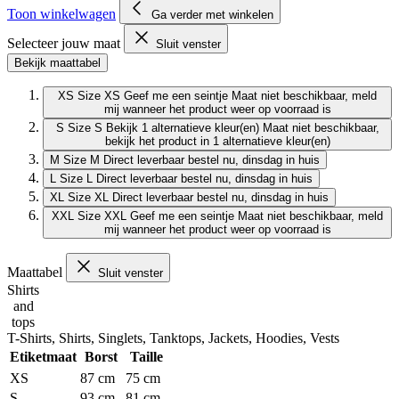
Toon winkelwagen
Ga verder met winkelen
Selecteer jouw maat
Sluit venster
Bekijk maattabel
XS
Size XS
Geef me een seintje
Maat niet beschikbaar, meld
mij wanneer het product weer op voorraad is
S
Size S
Bekijk 1 alternatieve kleur(en)
Maat niet beschikbaar,
bekijk het product in 1 alternatieve kleur(en)
M
Size M
Direct leverbaar
bestel nu, dinsdag in huis
L
Size L
Direct leverbaar
bestel nu, dinsdag in huis
XL
Size XL
Direct leverbaar
bestel nu, dinsdag in huis
XXL
Size XXL
Geef me een seintje
Maat niet beschikbaar, meld
mij wanneer het product weer op voorraad is
Maattabel
Sluit venster
Shirts
and
tops
T-Shirts, Shirts, Singlets, Tanktops, Jackets, Hoodies, Vests
Etiketmaat
Borst
Taille
XS
87 cm
75 cm
S
93 cm
81 cm