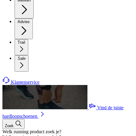
Merken
Advies
Trail
Sale
Klantenservice
Vind de juiste
hardloopschoenen
Zoek
Welk running product zoek je?