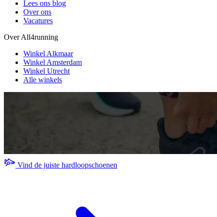
Lees ons blog
Over ons
Vacatures
Over All4running
Winkel Alkmaar
Winkel Amsterdam
Winkel Utrecht
Alle winkels
Vind de juiste hardloopschoenen