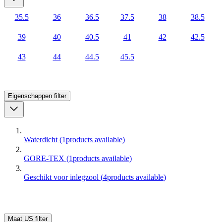
35.5
36
36.5
37.5
38
38.5
39
40
40.5
41
42
42.5
43
44
44.5
45.5
Eigenschappen
filter
Waterdicht
(
1
products available
)
GORE-TEX
(
1
products available
)
Geschikt voor inlegzool
(
4
products available
)
Maat US
filter