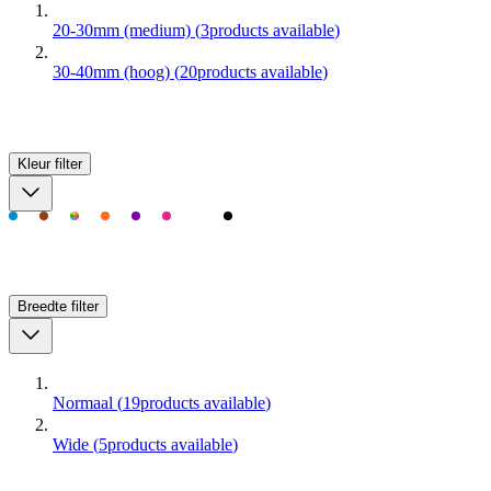
20-30mm (medium)
(
3
products available
)
30-40mm (hoog)
(
20
products available
)
Kleur
filter
Breedte
filter
Normaal
(
19
products available
)
Wide
(
5
products available
)