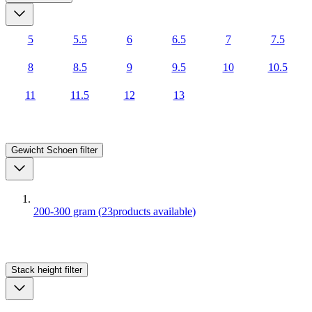
5
5.5
6
6.5
7
7.5
8
8.5
9
9.5
10
10.5
11
11.5
12
13
Gewicht Schoen
filter
200-300 gram
(
23
products available
)
Stack height
filter