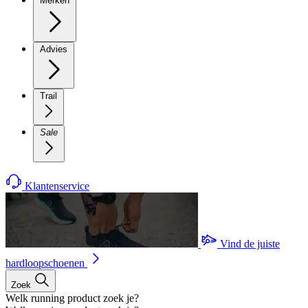
Merken
Advies
Trail
Sale
Klantenservice
Vind de juiste
hardloopschoenen
Zoek
Welk running product zoek je?