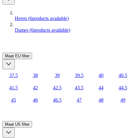
Heren
(
6
products available
)
Dames
(
6
products available
)
Maat EU
filter
37.5
38
39
39.5
40
40.5
41.5
42
42.5
43.5
44
44.5
45
46
46.5
47
48
49
Maat US
filter