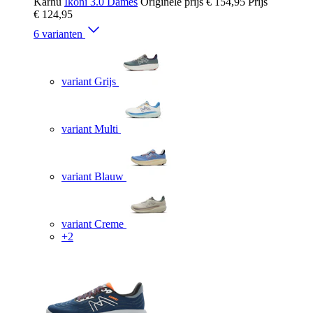
Karhu
Ikoni 3.0 Dames
Originele prijs
€ 154,95
Prijs
€ 124,95
6 varianten
variant Grijs
variant Multi
variant Blauw
variant Creme
+2