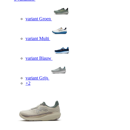
variant Groen
variant Multi
variant Blauw
variant Grijs
+2