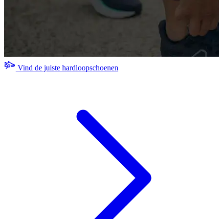
Vind de juiste hardloopschoenen