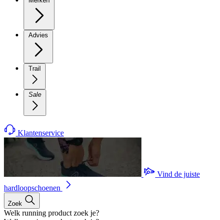
Merken
Advies
Trail
Sale
Klantenservice
Vind de juiste
hardloopschoenen
Zoek
Welk running product zoek je?