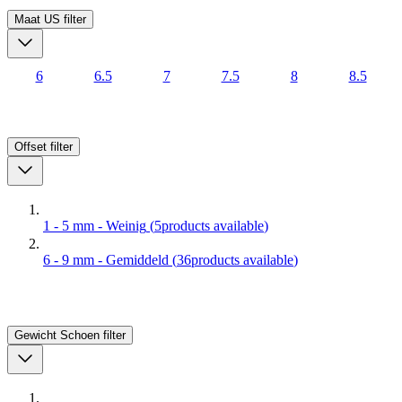
Maat US
filter
6
6.5
7
7.5
8
8.5
Offset
filter
1 - 5 mm - Weinig
(
5
products available
)
6 - 9 mm - Gemiddeld
(
36
products available
)
Gewicht Schoen
filter