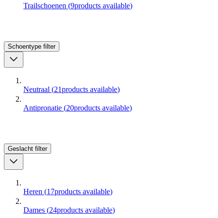
Trailschoenen
(
9
products available
)
Schoentype
filter
Neutraal
(
21
products available
)
Antipronatie
(
20
products available
)
Geslacht
filter
Heren
(
17
products available
)
Dames
(
24
products available
)