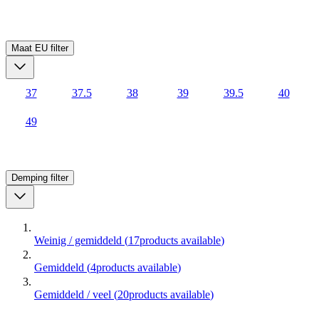
Maat EU
filter
37
37.5
38
39
39.5
40
49
Demping
filter
Weinig / gemiddeld
(
17
products available
)
Gemiddeld
(
4
products available
)
Gemiddeld / veel
(
20
products available
)