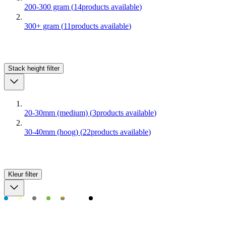
200-300 gram
(
14
products available
)
300+ gram
(
11
products available
)
Stack height
filter
20-30mm (medium)
(
3
products available
)
30-40mm (hoog)
(
22
products available
)
Kleur
filter