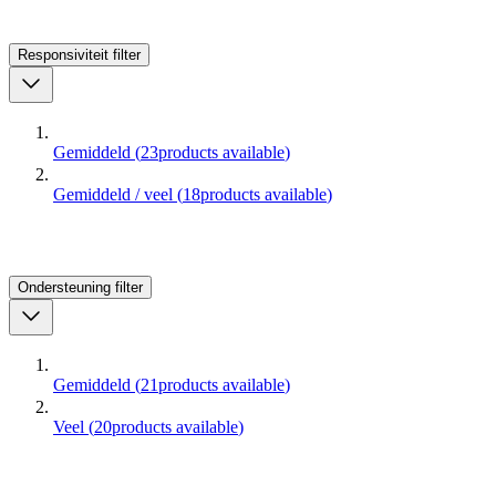
Responsiviteit
filter
Gemiddeld
(
23
products available
)
Gemiddeld / veel
(
18
products available
)
Ondersteuning
filter
Gemiddeld
(
21
products available
)
Veel
(
20
products available
)