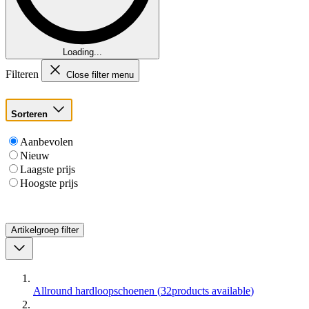
Loading...
Filteren
Close filter menu
Sorteren
Aanbevolen
Nieuw
Laagste prijs
Hoogste prijs
Artikelgroep
filter
Allround hardloopschoenen
(
32
products available
)