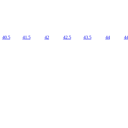
40.5
41.5
42
42.5
43.5
44
44