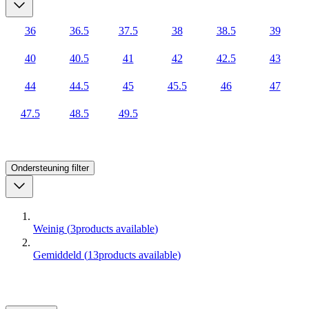
36
36.5
37.5
38
38.5
39
40
40.5
41
42
42.5
43
44
44.5
45
45.5
46
47
47.5
48.5
49.5
Ondersteuning
filter
Weinig
(
3
products available
)
Gemiddeld
(
13
products available
)