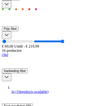
Prijs
filter
€ 69,00
Untill
-
€ 219,99
16 producten
Oké
Aanbieding
filter
Ja
(
10
products available
)
Toon resultaten (16)