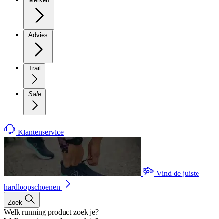
Merken
Advies
Trail
Sale
Klantenservice
Vind de juiste
hardloopschoenen
Zoek
Welk running product zoek je?