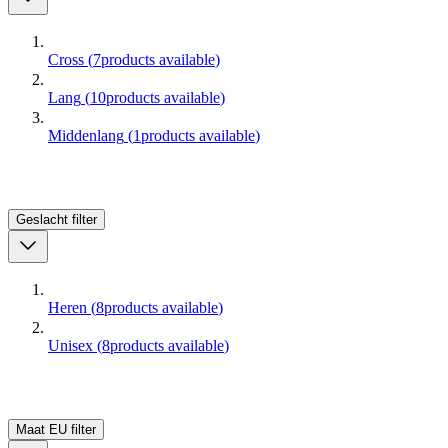
Cross
(
7
products available
)
Lang
(
10
products available
)
Middenlang
(
1
products available
)
Geslacht
filter
Heren
(
8
products available
)
Unisex
(
8
products available
)
Maat EU
filter