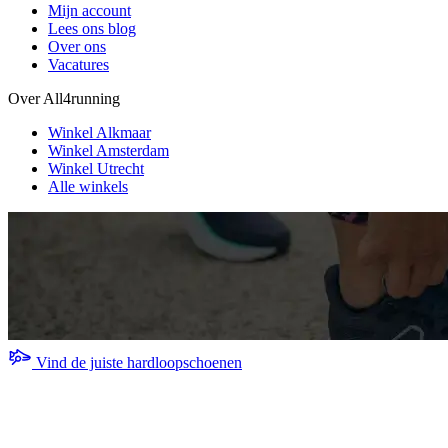
Mijn account
Lees ons blog
Over ons
Vacatures
Over All4running
Winkel Alkmaar
Winkel Amsterdam
Winkel Utrecht
Alle winkels
Vind de juiste hardloopschoenen