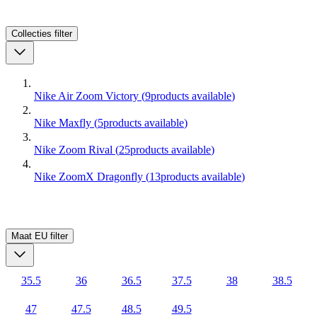
Collecties
filter
Nike Air Zoom Victory
(
9
products available
)
Nike Maxfly
(
5
products available
)
Nike Zoom Rival
(
25
products available
)
Nike ZoomX Dragonfly
(
13
products available
)
Maat EU
filter
35.5
36
36.5
37.5
38
38.5
47
47.5
48.5
49.5