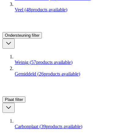
Veel
(
48
products available
)
Ondersteuning
filter
Weinig
(
57
products available
)
Gemiddeld
(
26
products available
)
Plaat
filter
Carbonplaat
(
39
products available
)