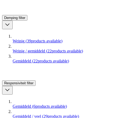
Demping
filter
Weinig
(
39
products available
)
Weinig / gemiddeld
(
22
products available
)
Gemiddeld
(
22
products available
)
Responsiviteit
filter
Gemiddeld
(
6
products available
)
Gemiddeld / veel
(
29
products available
)