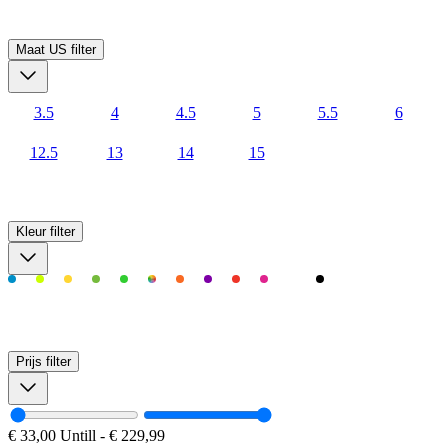
Maat US
filter
3.5
4
4.5
5
5.5
6
12.5
13
14
15
Kleur
filter
Prijs
filter
€ 33,00
Untill
-
€ 229,99