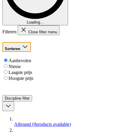
Loading...
Filteren
Close filter menu
Sorteren
Aanbevolen
Nieuw
Laagste prijs
Hoogste prijs
Discipline
filter
Allround
(
9
products available
)