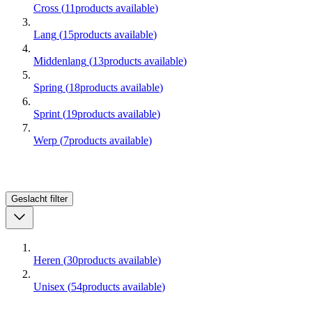
Cross
(
11
products available
)
Lang
(
15
products available
)
Middenlang
(
13
products available
)
Spring
(
18
products available
)
Sprint
(
19
products available
)
Werp
(
7
products available
)
Geslacht
filter
Heren
(
30
products available
)
Unisex
(
54
products available
)