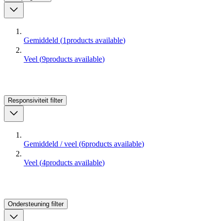
Gemiddeld
(
1
products available
)
Veel
(
9
products available
)
Responsiviteit
filter
Gemiddeld / veel
(
6
products available
)
Veel
(
4
products available
)
Ondersteuning
filter