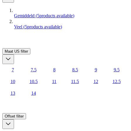
Gemiddeld
(
5
products available
)
Veel
(
5
products available
)
Maat US
filter
7
7.5
8
8.5
9
9.5
10
10.5
11
11.5
12
12.5
13
14
Offset
filter