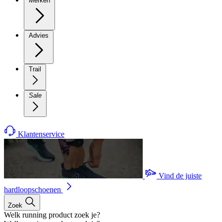
Merken
Advies
Trail
Sale
Klantenservice
Vind de juiste
hardloopschoenen
Zoek
Welk running product zoek je?