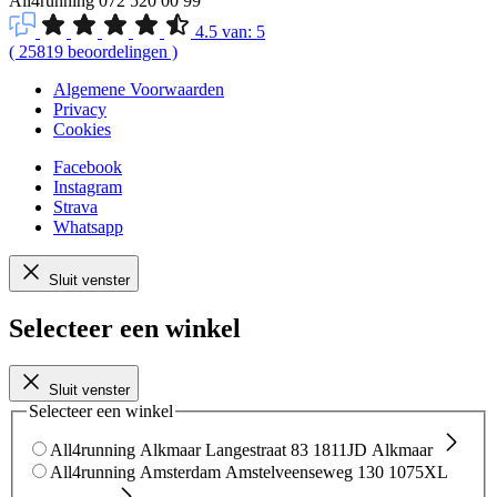
All4running
072 520 00 99
4.5
van:
5
(
25819
beoordelingen
)
Algemene Voorwaarden
Privacy
Cookies
Facebook
Instagram
Strava
Whatsapp
Sluit venster
Selecteer een winkel
Sluit venster
Selecteer een winkel
All4running Alkmaar
Langestraat 83
1811JD Alkmaar
All4running Amsterdam
Amstelveenseweg 130
1075XL