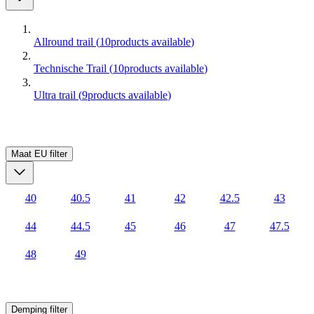
Allround trail
(
10
products available
)
Technische Trail
(
10
products available
)
Ultra trail
(
9
products available
)
Maat EU
filter
40
40.5
41
42
42.5
43
44
44.5
45
46
47
47.5
48
49
Demping
filter