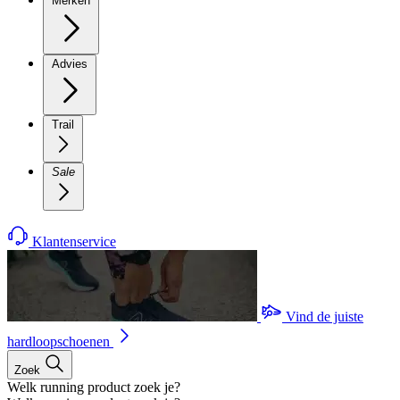
Merken
Advies
Trail
Sale
Klantenservice
Vind de juiste
hardloopschoenen
Zoek
Welk running product zoek je?