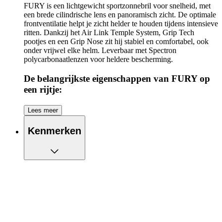
FURY is een lichtgewicht sportzonnebril voor snelheid, met
een brede cilindrische lens en panoramisch zicht. De optimale
frontventilatie helpt je zicht helder te houden tijdens intensieve
ritten. Dankzij het Air Link Temple System, Grip Tech
pootjes en een Grip Nose zit hij stabiel en comfortabel, ook
onder vrijwel elke helm. Leverbaar met Spectron
polycarbonaatlenzen voor heldere bescherming.
De belangrijkste eigenschappen van FURY op
een rijtje:
Cilindrische lens
Lees meer
Panoramisch zicht
Frontventilatie
Kenmerken
Lichtgewicht: 25g
Helm-compatibel
Top grip
Air Link systeem
Grip Tech pootjes
Grip Nose
Polycarbonaat lens
Breedte: 131mm
Lengte pootjes: 115 mm
Breedte neusbrug: 15mm