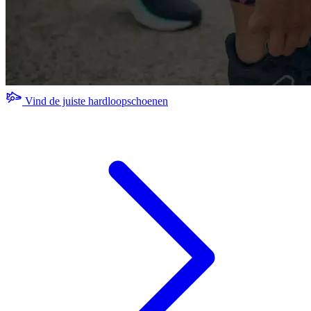
Vind de juiste hardloopschoenen